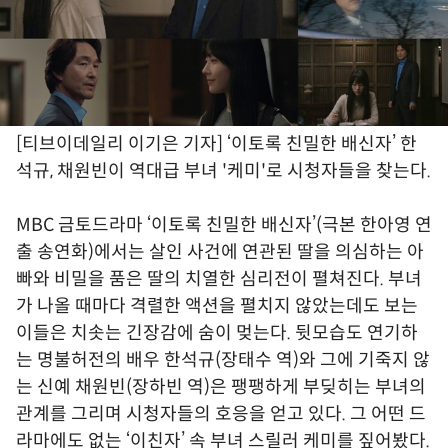
[티브이데일리 이기은 기자] ‘이토록 친밀한 배신자’ 한
석규, 채원빈이 역대급 부녀 '케미'로 시청자들을 찾는다.
MBC 금토드라마 ‘이토록 친밀한 배신자’(극본 한아영 연
출 송연화)에서는 살인 사건에 연관된 딸을 의심하는 아
빠와 비밀을 품은 딸의 치열한 심리전이 펼쳐진다. 부녀
가 나올 때마다 격렬한 액션을 펼치지 않았는데도 보는
이들은 치솟는 긴장감에 숨이 멎는다. 뒷모습도 연기하
는 명불허전의 배우 한석규(장태수 역)와 그에 기죽지 않
는 신예 채원빈(장하빈 역)은 팽팽하게 부딪히는 부녀의
관계를 그리며 시청자들의 호응을 얻고 있다. 그 어떤 드
라마에도 없는 ‘이친자’ 속 부녀 스릴러 케미를 짚어봤다.