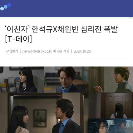
‘이친자’ 한석규X채원빈 심리전 폭발
[T-데이]
TV데일리
|
news@tvdaily.co.kr 이기은 기자
|
2024.10.26