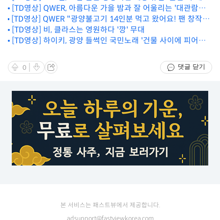
[TD영상] QWER, 아름다운 가을 밤과 잘 어울리는 '대관람차'
[TD영상] QWER "광양불고기 14인분 먹고 왔어요! 팬 창작 댄
무대
스에 당황"
[TD영상] 비, 클라스는 영원하다 '깡' 무대
[TD영상] 하이키, 광양 들썩인 국민노래 '건물 사이에 피어난
장미'
댓글 닫기
0
본 서비스는 패스트뷰에서 제공합니다.
adsupport@fastviewkorea.com