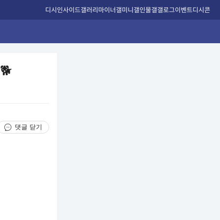
디시인사이드
갤러리
마이너갤
미니갤
인물갤
갤로그
이벤트
디시콘
🐕
댓글 닫기