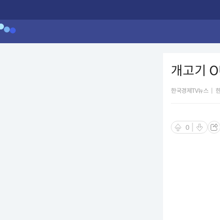
개고기 O
한국경제TV뉴스
|
0