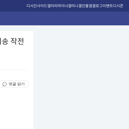
디시인사이드
갤러리
마이너갤
미니갤
인물갤
갤로그
이벤트
디시콘
이송 작전
댓글 닫기