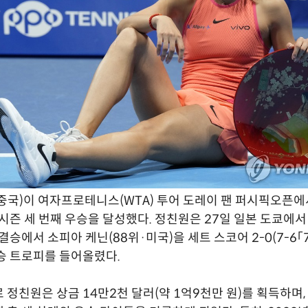
중국)이 여자프로테니스(WTA) 투어 도레이 팬 퍼시픽오픈에
 시즌 세 번째 우승을 달성했다. 정친원은 27일 일본 도쿄에서
결승에서 소피아 케닌(88위·미국)을 세트 스코어 2-0(7-6「7-5
승 트로피를 들어올렸다.
 정친원은 상금 14만2천 달러(약 1억9천만 원)를 획득하며,