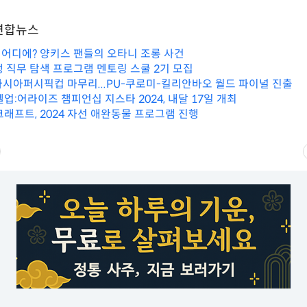
/ 연합뉴스
어디에? 양키스 팬들의 오타니 조롱 사건
생 직무 탐색 프로그램 멘토링 스쿨 2기 모집
' 아시아퍼시픽컵 마무리...PU-쿠로미-킬리안바오 월드 파이널 진출
업:어라이즈 챔피언십 지스타 2024, 내달 17일 개최
크래프트, 2024 자선 애완동물 프로그램 진행