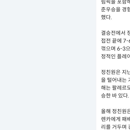
림픽을 포함해
준우승을 경험
했다.
결승전에서 정
접전 끝에 7
꺾으며 6-3
정적인 플레이
정친원은 지난
을 털어내는 
해는 팔레르모
승한 바 있다.
올해 정친원은
렌카에게 패배
리를 거두며 