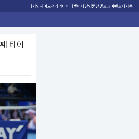
디시인사이드
갤러리
마이너갤
미니갤
인물갤
갤로그
이벤트
디시콘
째 타이