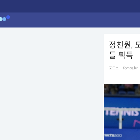
정친원, 
틀 획득
포모스
|
fomos.kr