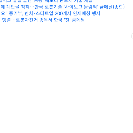
기 덜먹고 발열 줄인 'M램' 메모리 반도체 기술 개발
데 계단을 척척…한국 로봇기술 '사이보그 올림픽' 금메달(종합)
나요" 중기부, 벤처·스타트업 200개사 인재매칭 행사
 행렬…로봇자전거 종목서 한국 '첫' 금메달