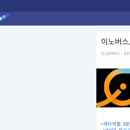
이노버스,
유니콘팩토리
|
류준
메타약품, 3분