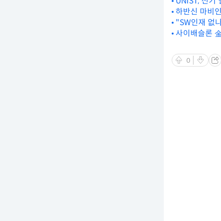
UNIST, 전
하반신 마비인
"SW인재 없
사이배슬론 金
0