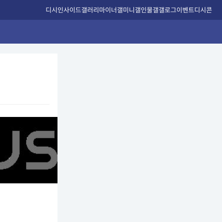
디시인사이드
갤러리
마이너갤
미니갤
인물갤
갤로그
이벤트
디시콘