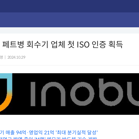
 페트병 회수기 업체 첫 ISO 인증 획득
영
|
2024.10.29
기 매출 94억·영업익 21억 '최대 분기실적 달성'