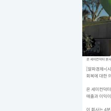
온 세미컨덕터 본사
[알파경제=(시
회복에 대한 
온 세미컨덕터
매출과 이익이
이 회사는 4분