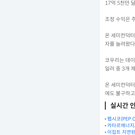
17억 5천만 
조정 수익은 
온 세미컨덕터
자를 늘려왔다
코우리는 데이
일러 중 3개
온 세미컨덕터 
에도 불구하고 
실시간 
펩시코(PEP.
카타르에너지,
이집트 지연된