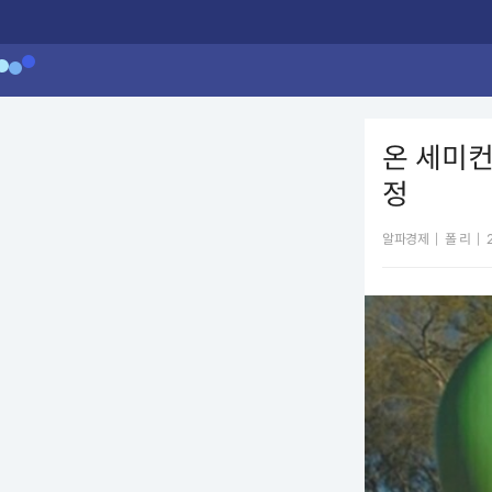
온 세미컨
정
알파경제
|
폴 리
|