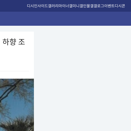
디시인사이드
갤러리
마이너갤
미니갤
인물갤
갤로그
이벤트
디시콘
 하향 조