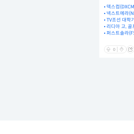
덱스컴(DXCM
넥스트에라(N
TV조선 대학
리디아 고, 
퍼스트솔라(F
0