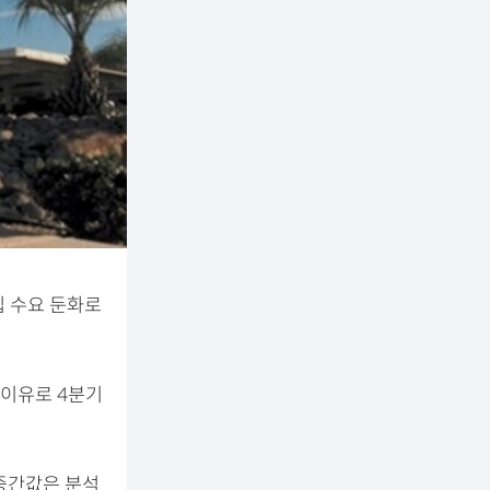
칩 수요 둔화로
 이유로 4분기
 중간값은 분석