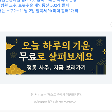
병원 교수, 로봇수술 개인통산 500례 돌파
는 누구?…11월 2일 칠곡서 '쇼미더 할매' 개최
본 서비스는 패스트뷰에서 제공합니다.
adsupport@fastviewkorea.com