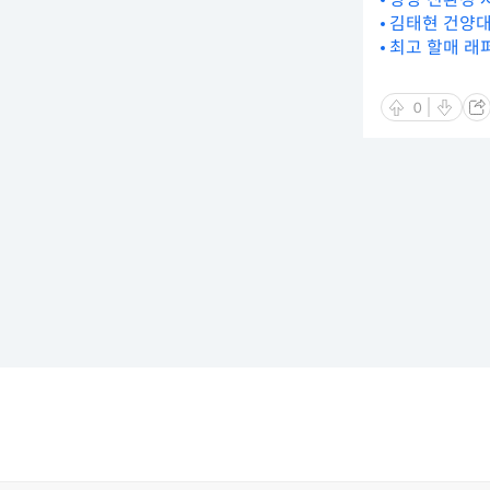
김태현 건양대
최고 할매 래퍼
0