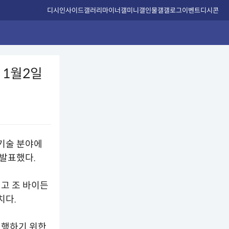
디시인사이드
갤러리
마이너갤
미니갤
인물갤
갤로그
이벤트
디시콘
 1월2일
 기술 분야에
 발표했다.
고 조 바이든
치다.
이행하기 위한