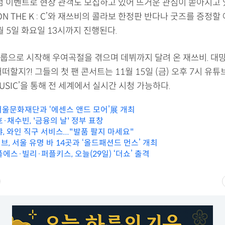
첨 이벤트로 현장 관객도 모집하고 있어 뜨거운 관심이 쏟아지고 있
ON THE K : C’와 재쓰비의 콜라보 한정판 반다나 굿즈를 증정할
월 5일 화요일 13시까지 진행된다.
룹으로 시작해 우여곡절을 겪으며 데뷔까지 달려 온 재쓰비. 대망
떠할지?! 그들의 첫 팬 콘서트는 11월 15일 (금) 오후 7시 유튜
 MUSIC’을 통해 전 세계에서 실시간 시청 가능하다.
 서울문화재단과 ‘에센스 앤드 모어’展 개최
채수빈, '금융의 날' 정부 표창
, 와인 직구 서비스..."발품 팔지 마세요"
, 서울 유명 바 14곳과 ‘올드패션드 먼스’ 개최
스·빌리·퍼플키스, 오늘(29일) ‘더쇼’ 출격