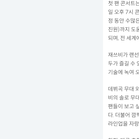
첫 팬 콘서트는 
일 오후 7시
정 동안 수많
진원)까지 도
되며, 전 세계
재쓰비가 랜선
두가 즐길 수
기술에 녹여 
데뷔곡 무대 
비의 솔로 무
팬들이 보고 
다. 더불어 
라인업을 자랑