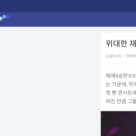
위대한 재
싱글리스트
|
정현태
재재X승헌쓰X가
는 가운데, 
첫 팬 콘서트
려진 만큼 그