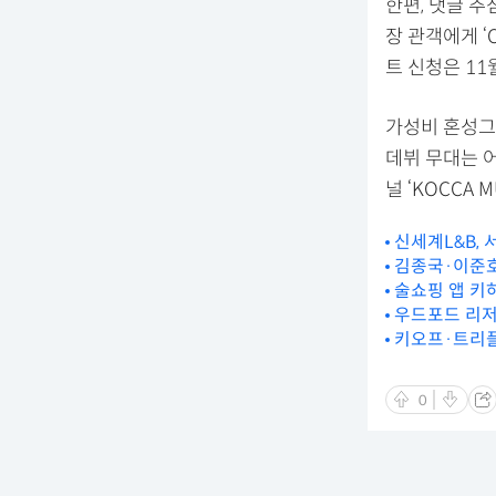
한편, 댓글 추
장 관객에게 ‘
트 신청은 11
가성비 혼성그
데뷔 무대는 어
널 ‘KOCCA
신세계L&B,
김종국·이준호·
술쇼핑 앱 키햐
우드포드 리저브
키오프·트리플에
0