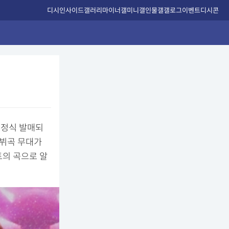
디시인사이드
갤러리
마이너갤
미니갤
인물갤
갤로그
이벤트
디시콘
 정식 발매되
데뷔곡 무대가
트의 곡으로 알