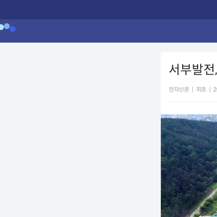
서부발전,
전자신문
|
최호
|
2