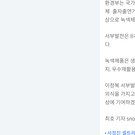
환경부는 국가
체·출자출연기관
상으로 녹색제
서부발전은 8
다.
녹색제품은 생
지, 우수재활용
이정복 서부발
의식을 가지고
성에 기여하겠
최호 기자 sno
서정진 셀트리