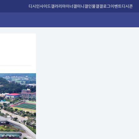
디시인사이드
갤러리
마이너갤
미니갤
인물갤
갤로그
이벤트
디시콘