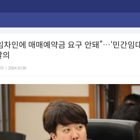
“임차인에 매매예약금 요구 안돼”…‘민간임
발의
기자
|
2024.10.30