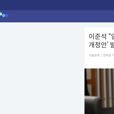
이준석 
개정안’ 
서울경제
|
전희윤 