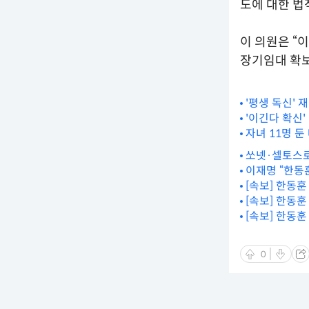
도에 대한 법
이 의원은 “
장기임대 확보
'평생 독신' 
'이긴다 확신
자녀 11명 둔
쏘넷·셀토스로
이재명 “한동
[속보] 한동
[속보] 한동훈
[속보] 한동
0