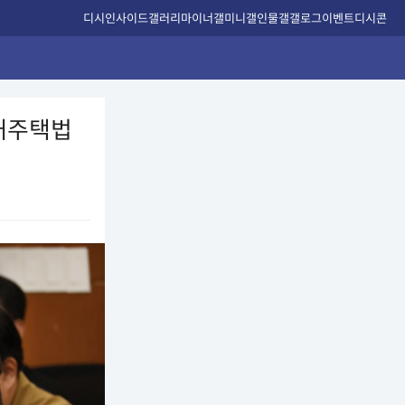
디시인사이드
갤러리
마이너갤
미니갤
인물갤
갤로그
이벤트
디시콘
대주택법