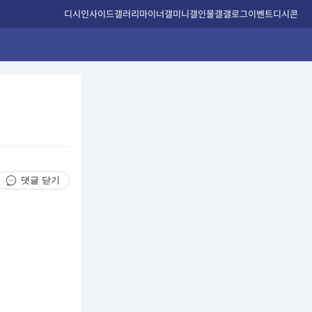
디시인사이드
갤러리
마이너갤
미니갤
인물갤
갤로그
이벤트
디시콘
댓글 닫기