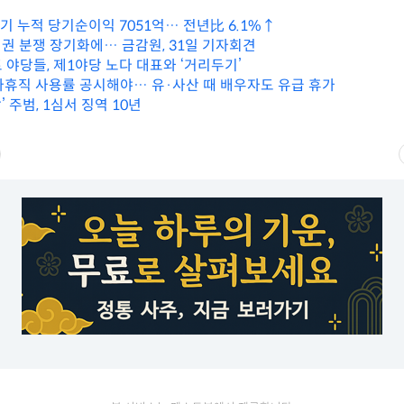
분기 누적 당기순이익 7051억… 전년比 6.1%↑
권 분쟁 장기화에… 금감원, 31일 기자회견
 야당들, 제1야당 노다 대표와 ‘거리두기’
아휴직 사용률 공시해야… 유·사산 때 배우자도 유급 휴가
’ 주범, 1심서 징역 10년