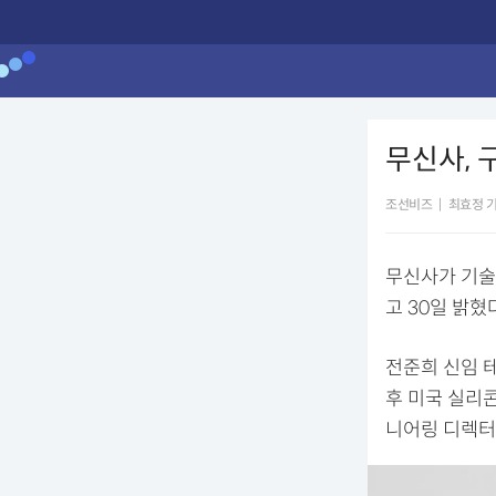
무신사, 
조선비즈
|
최효정 
무신사가 기술
고 30일 밝혔다
전준희 신임 
후 미국 실리
니어링 디렉터,