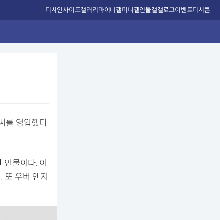
디시인사이드
갤러리
마이너갤
미니갤
인물갤
갤로그
이벤트
디시콘
 씨를 영입했다
 인물이다. 이
 또 우버 엔지