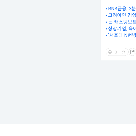
BNK금융, 3
고려아연 경영
日 캐스팅보트
상장기업, 육
‘서울대 N번방
0