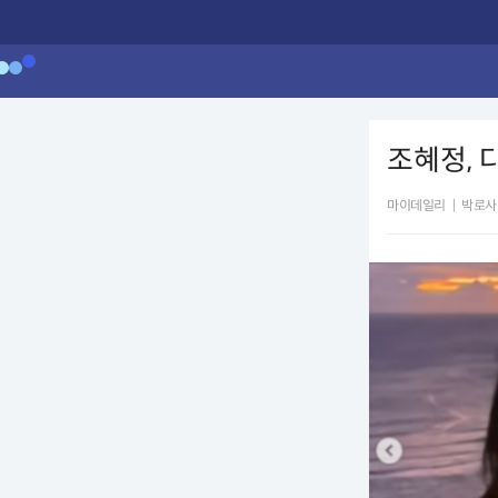
조혜정, 
마이데일리
|
박로사