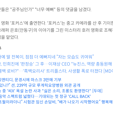
들은 "공주님인가" "너무 예뻐" 등의 댓글을 남겼다.
영화 '포커스'에 출연한다. '포커스'는 중고 카메라를 산 후 기이
그래퍼 은호(안동구)의 이야기를 그린 미스터리 호러 영화로 조혜
을 맡았다.
스
 딸 전복이, 점점 더 예뻐지네 “자는 모습도 귀여워”
브, 민희진에 '판정승' 그 후…이재상 CEO "뉴진스, 역량 총동원해
넬백 로비?"…'흑백요리사' 트리플스타, 사생활 폭로 터졌다 [MD
앤티디, 문경시에 마스크 3만매 기부
있니?” 션, 239억 규모 루게릭요양병원 외관 공개
 중 '씨X' 욕설 논란 사과 "싫은 소리, 조롱도 환영한다" [두데]
음악 스펙트럼 넓혔다…기대되는 첫 정규 'CALL BACK'
초월이라더니” 시험관 임신 손담비, “배가 나오기 시작했어요” 행복해