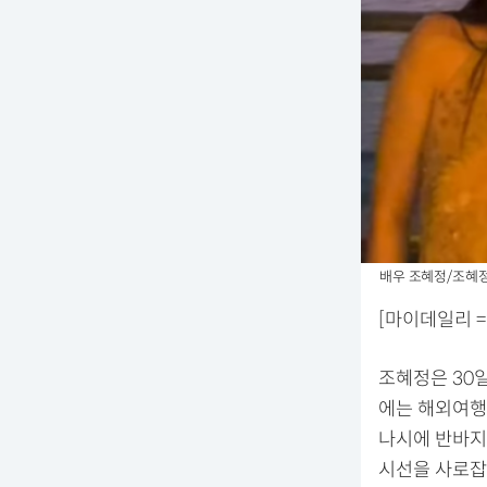
배우 조혜정/조혜
[마이데일리 =
조혜정은 30
에는 해외여행
나시에 반바지
시선을 사로잡