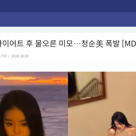
다이어트 후 물오른 미모…청순美 폭발 [M
 기자
|
2024.10.30