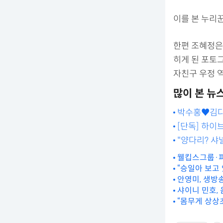
이를 본 누리꾼
한편 조혜정은 
히게 된 포토
자친구 우정 역
많이 본 뉴
박수홍♥김다예
[단독] 하이
"양다리? 샤
웰킵스그룹·피
“승일아 보고 
안영미, 생방송
샤이니 민호, 
“몸무게 상상