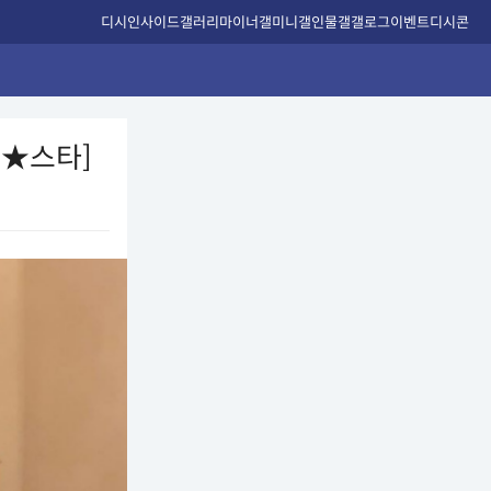
디시인사이드
갤러리
마이너갤
미니갤
인물갤
갤로그
이벤트
디시콘
D★스타]