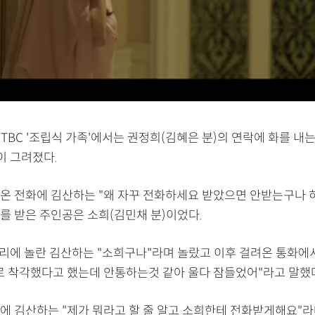
JTBC '조립식 가족'에서는 권정희(김혜은 분)의 연락에 화를 내
이 그려졌다.
온 전화에 김산하는 "왜 자꾸 전화하세요 받았으면 안받는구나 
를 받은 주인공은 소희(김민채 분)이었다.
소리에 놀란 김산하는 "소희구나"라며 놀랐고 이후 걸려온 통화에
로 착각했다고 했는데 안통하는것 같아 울다 잠들었어"라고 말했다
에 김산하는 "제가 뭐라고 할 줄 알고 소희한테 전화받게해요"라