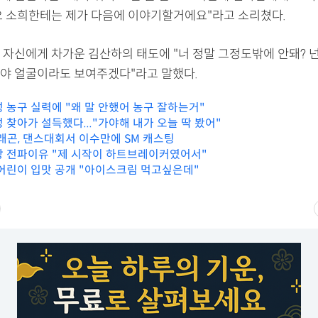
요 소희한테는 제가 다음에 이야기할거에요"라고 소리쳤다.
 자신에게 차가운 김산하의 태도에 "너 정말 그정도밖에 안돼? 
야 얼굴이라도 보여주겠다"라고 말했다.
성 농구 실력에 "왜 말 안했어 농구 잘하는거"
 찾아가 설득했다..."가야해 내가 오늘 딱 봤어"
드래곤, 댄스대회서 이수만에 SM 캐스팅
랑 전파이유 "제 시작이 하트브레이커였어서"
 어린이 입맛 공개 "아이스크림 먹고싶은데"