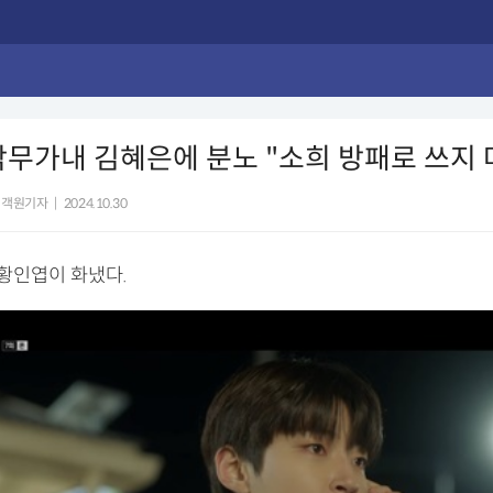
막무가내 김혜은에 분노 "소희 방패로 쓰지 
 객원기자
|
2024.10.30
 황인엽이 화냈다.