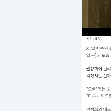
사진=JTBC
30일 방송된 
엽 분)의 모습
권정희에 걸려
리쳤지만 전화
"오빠"라는 
"다른 사람으
권정희의 태도