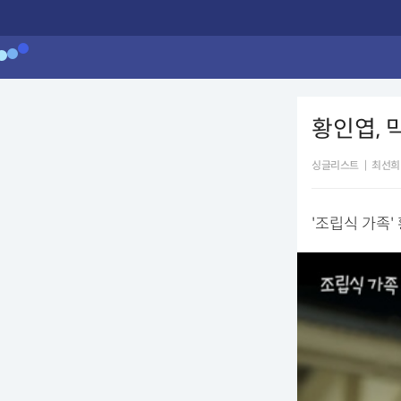
황인엽, 
싱글리스트
|
최선희
'조립식 가족'