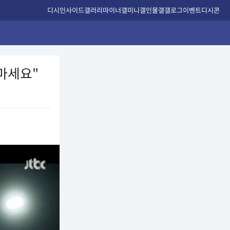
디시인사이드
갤러리
마이너갤
미니갤
인물갤
갤로그
이벤트
디시콘
마세요"