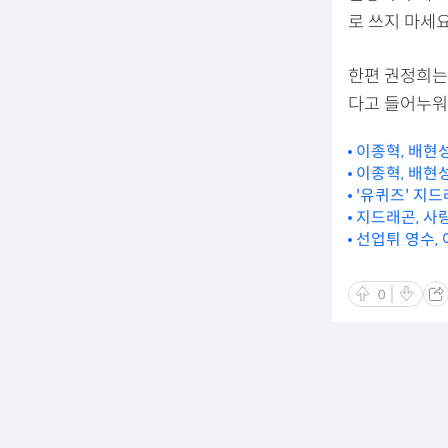
로 쓰지 마세
한편 권정희는
다고 들어누워
이종혁, 배현
이종혁, 배현성
'유퀴즈' 지
지드래곤, 사
선업튀 영수,
0