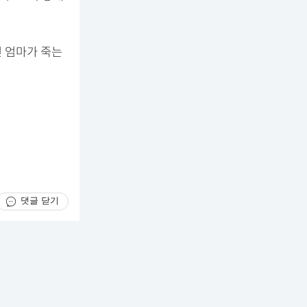
넌 엄마가 죽는
댓글 닫기