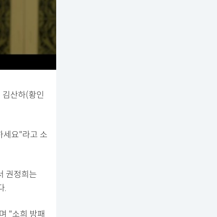
는 김산하(황인
하세요"라고 소
서 권정희는
.
며 "소희 방패