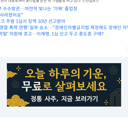
은아 대표로부터 꽃다발을 받은 뒤 기념촬영 하고 있다. ⓒ연합뉴스
 수수방관…여전히 빛나는 '가짜' 졸업장
 사라졌어요"
크 주범 1심서 징역 10년 선고받아
 '경찰 폭력 연행' 일부 승소…"장애인차별금지법 제정에도 장애인 차
막말' 의원에 경고…이재명, 1심 선고 두고 중도층 구애?