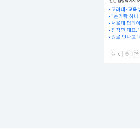
열린 입당식에서 허
고려대·교육부
"손가락 하나
서울대 딥페이
전장연 대표,
원로 만나고 '
0