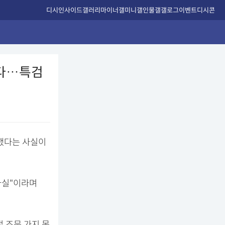
디시인사이드
갤러리
마이너갤
미니갤
인물갤
갤로그
이벤트
디시콘
들다…특검
소했다는 사실이
 사실"이라며
접 조문 가지 못