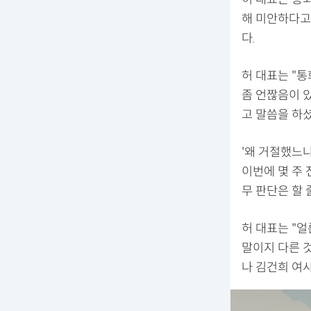
해 미안하다고
다.
허 대표는 "
좀 언짢음이 있
고 말씀을 하
'왜 거절했느냐
이번에 몇 주 
무 판단은 할 
허 대표는 "얼
말이지 다른 
나 김건희 여사