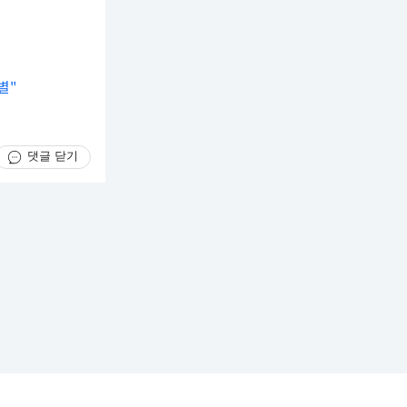
별"
댓글 닫기