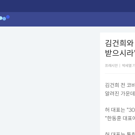
김건희와
받으시라
프레시안
|
박세열 
김건희 전 코
알려진 가운데,
허 대표는 "3
"한동훈 대표
허 대표는 통회