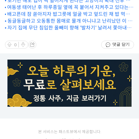
보기만 해도 입이 떡 벌어지게 된다는 고양이의 확대 전후 비
여동생 태어난 후 하루종일 옆에 꼭 붙어서 지켜주고 있다는
교 사진
골든 리트리버
배고픈데 잠 쏟아지자 밥그릇에 얼굴 박고 엎드린 채 밥 먹는
아기 강아지
동글동글하고 오동통한 몸매로 물개 아니냐고 난리났던 이 동
물의 정체
자기 집에 무단 침입한 올빼미 향해 '발차기' 날려서 쫓아내는
다람쥐
댓글 닫기
0
본 서비스는 패스트뷰에서 제공합니다.