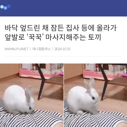
바닥 엎드린 채 잠든 집사 등에 올라가
앞발로 ‘꾹꾹’ 마사지해주는 토끼
ANIMALPLANET
|
애니멀플래닛
|
2024.10.31