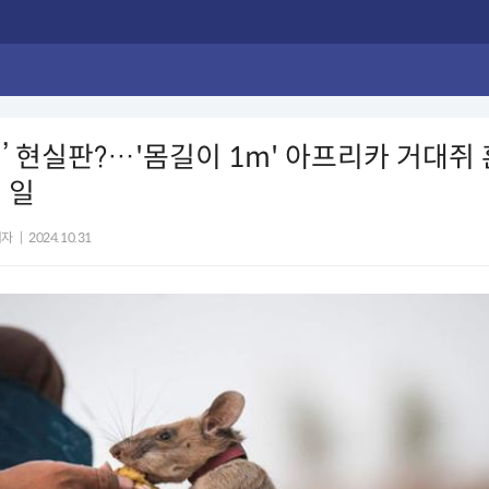
’ 현실판?…'몸길이 1m' 아프리카 거대쥐
 일
기자
|
2024.10.31