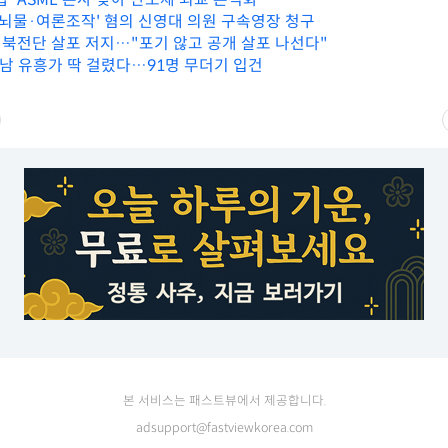
광 뇌물·여론조작' 혐의 신영대 의원 구속영장 청구
북전단 살포 저지…"포기 않고 공개 살포 나선다"
강남 유흥가 딱 걸렸다…91명 무더기 입건
본 서비스는 패스트뷰에서 제공합니다.
adsupport@fastviewkorea.com