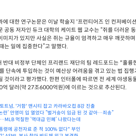
과에 대한 연구논문은 이날 학술지 '프런티어즈 인 컨저베이
문 공동 저자인 듀크 대학의 케이트 웹 교수는 “쥐를 더러운 
이미지가 있지만 사실은 쥐는 규율이 엄격하고 매우 깨끗하
 때는 일에 집중한다”고 말했다.
 반대 비정부 단체인 프리랜드 재단의 팀 레드포드는 "훌륭
를 단속에 투입하는 것이 예산상 어려움을 겪고 있는 법 집
될 것이라고 평가했다. 한편 인터폴에 따르면 전 세계 야생동
00억 달러(약 27조6000억원)에 이르는 것으로 추산된다.
 토트넘, '거함' 맨시티 잡고 카라바오컵 8강 진출
논란’ 안영미 입 열었다 ”벌거숭이 임금 된 것 같아…죄송”
”…MLB 먹칠한 ’역대급 민폐’ 나왔다는데
통령에 공천자료 준 적 100% 없다" 부인
갑' ASML 본사 찾아 반도체 외교 본격화