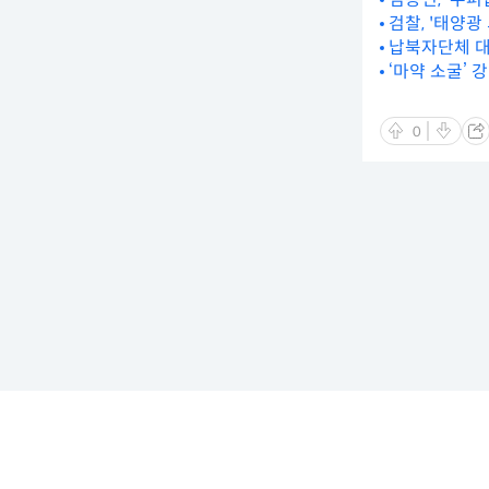
검찰, '태양
납북자단체 대
‘마약 소굴’ 
0