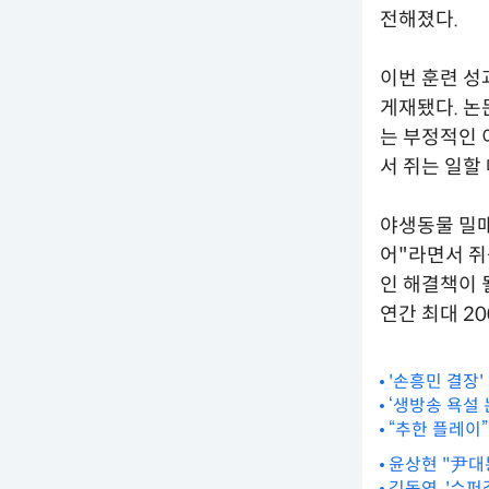
전해졌다.
이번 훈련 성
게재됐다. 논
는 부정적인 
서 쥐는 일할
야생동물 밀매
어"라면서 쥐
인 해결책이 
연간 최대 2
'손흥민 결장'
‘생방송 욕설 
“추한 플레이
윤상현 "尹대
김동연, '수퍼