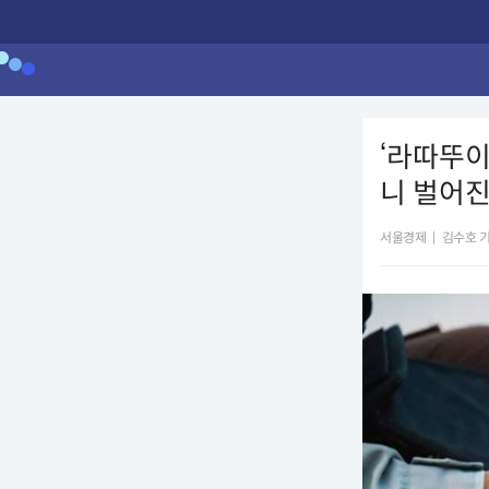
‘라따뚜이
니 벌어진
서울경제
|
김수호 