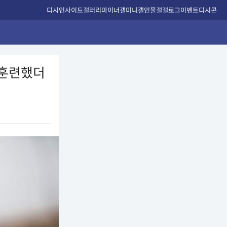
디시인사이드
갤러리
마이너갤
미니갤
인물갤
갤로그
이벤트
디시콘
 훈련했더