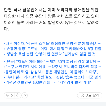
한편, 국내 금융권에서는 이미 노약자와 장애인을 위한
다양한 대체 인증 수단과 방문 서비스를 도입하고 있어
이러한 불편 사례는 거의 발생하지 않는 것으로 알려졌
다.
배우 이정재, '성균관 스캔들' 래몽래인 경영권 분쟁 압승[시그
널]
'손흥민 결장' 토트넘, '거함' 맨시티 잡고 카라바오컵 8강 진출
‘생방송 욕설 논란’ 안영미 입 열었다 ”벌거숭이 임금 된 것 같
아…죄송”
[단독] "하느님이라 불러"…재계 30위 회장님 경찰 고발당했
"누구나 안전한 시설 이용"…양주시, 유니버셜 디자인 적용한
다
동탄역 바로 앞 ‘삼성SDI’ 품은 대방건설 ‘더 플레이스 마당’,
경로당 조성
견본주택 오픈
"부대 빨리 가려고" 차량 절도…경찰, '음주 뺑소니' 미군 검거
가평군 생활인구 100만명 돌파…"지역경제 활력 기대"
댓글 닫기
0