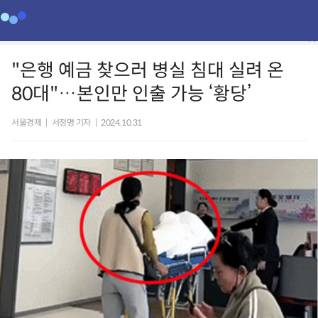
"은행 예금 찾으러 병실 침대 실려 온
80대"…본인만 인출 가능 ‘황당’
서울경제
|
서정명 기자
|
2024.10.31