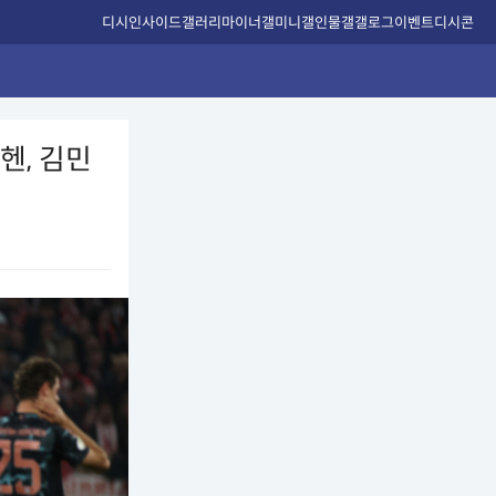
디시인사이드
갤러리
마이너갤
미니갤
인물갤
갤로그
이벤트
디시콘
헨, 김민