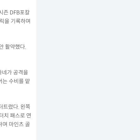
시즌 DFB포칼
트릭을 기록하며
안 활약했다.
자네가 공격을
머는 수비를 맡
터트렸다. 왼쪽
터치 패스로 연
하며 마인츠 골