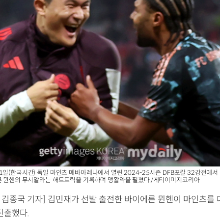
1일(한국시간) 독일 마인츠 메바아레나에서 열린 2024-25시즌 DFB포칼 32강전에서 
에른 뮌헨의 무시알라는 해트트릭을 기록하며 맹활약을 펼쳤다./게티이미지코리아
= 김종국 기자] 김민재가 선발 출전한 바이에른 뮌헨이 마인츠를 
진출했다.