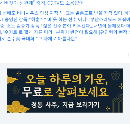
 버젓이 성관계” 충격, CCTV도 소용없어
 선배도 비니시우스 인성 지적!'…그는 발롱도르 받을 자격 있다, 하지
시하는 행동을 하지 않는다"
 KT 송영진 감독 "허훈? 수비 못 하는 선수 아냐...부담스러워도 해줘야
승' 소노 김승기 감독 "젊은 선수 뽑아 키우겠다...내년이 올해보다 더 
휘, '숏커트'로 짧게 자른 머리...분위기 반전이 필요해 [유진형의 현장 
리로 순수美 극대화 "그 자체로 아름다운"