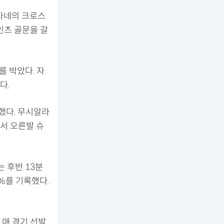
자네의 크로스
인츠 골문을 갈
 박았다. 자
다.
했다. 무시알라
서 오른발 슈
 후반 13분
%를 기록했다.
 매 경기 선발