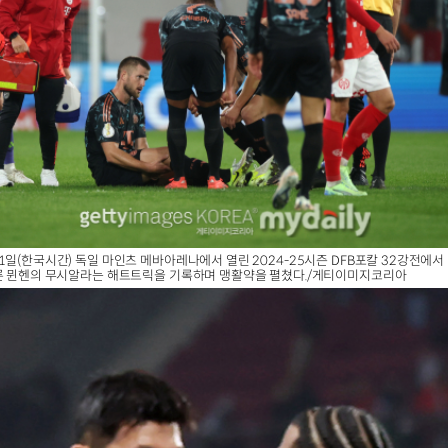
1일(한국시간) 독일 마인츠 메바아레나에서 열린 2024-25시즌 DFB포칼 32강전에서 
에른 뮌헨의 무시알라는 해트트릭을 기록하며 맹활약을 펼쳤다./게티이미지코리아