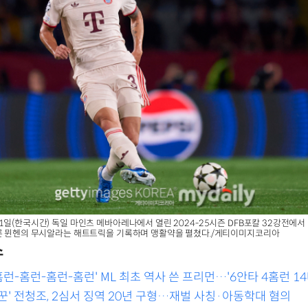
1일(한국시간) 독일 마인츠 메바아레나에서 열린 2024-25시즌 DFB포칼 32강전에서 
에른 뮌헨의 무시알라는 해트트릭을 기록하며 맹활약을 펼쳤다./게티이미지코리아
스
홈런-홈런-홈런-홈런' ML 최초 역사 쓴 프리먼…'6안타 4홈런 14
 [WS5]
꾼' 전청조, 2심서 징역 20년 구형…재벌 사칭·아동학대 혐의