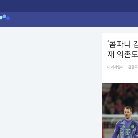
‘콤파니 
재 의존
마이데일리
|
김종국