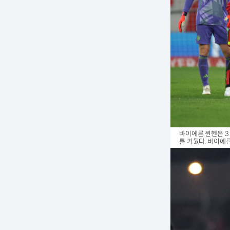
바이에른 뮌헨은 3
를 거뒀다. 바이