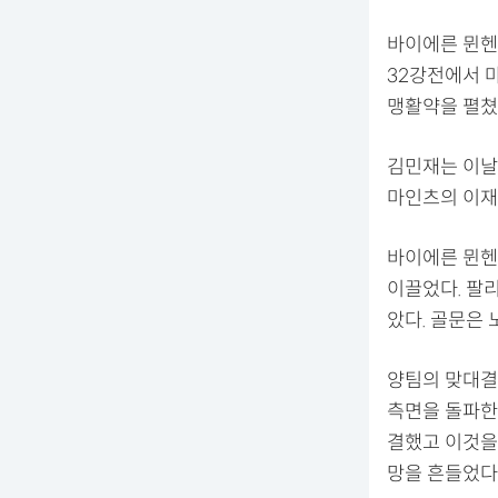
바이에른 뮌헨은
32강전에서 
맹활약을 펼쳤
김민재는 이날
마인츠의 이재
바이에른 뮌헨
이끌었다. 팔
았다. 골문은 
양팀의 맞대결
측면을 돌파한
결했고 이것을
망을 흔들었다