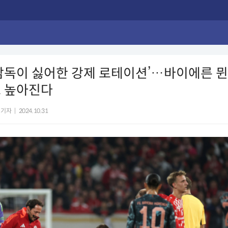
감독이 싫어한 강제 로테이션’…바이에른 뮌
도 높아진다
 기자
|
2024.10.31