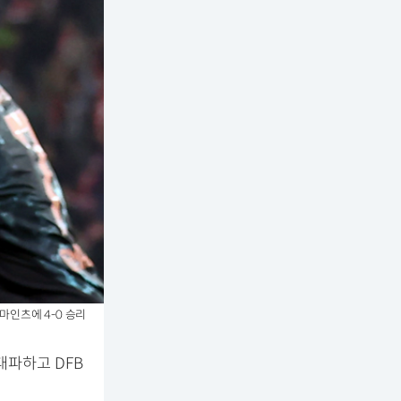
마인츠에 4-0 승리
대파하고 DFB