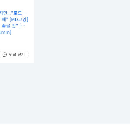
만..."로드리
 해" [MD고양]
좋을 것" [MD
1mm]
댓글 닫기