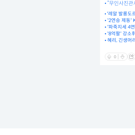
“무인사진관서
'레알 발롱도르
는 상대를 무
'2연승 제동'
'파죽지세 4연
고양]
'8억팔' 강소
혜리, 긴생머
0