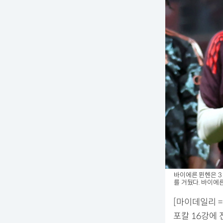
바이에른 뮌헨은 3
를 거뒀다. 바이
[마이데일리 
포칼 16강에 