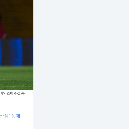
마인츠에 4-0 승리
타점' 생애 첫