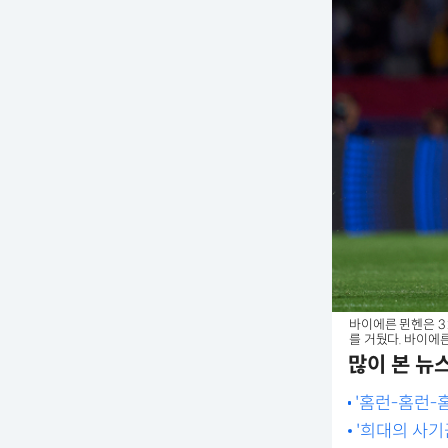
바이에른 뮌헨은 3
를 거뒀다. 바이
많이 본 뉴
'홈런-홈런-
WS MVP 선정
'희대의 사기