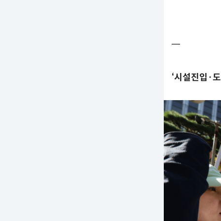
━
‘시설진입·도