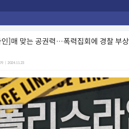
라인]매 맞는 공권력…폭력집회에 경찰 부상
기자
|
2024.11.23