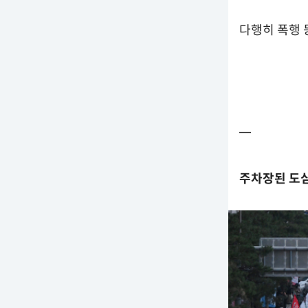
다행히 폭행 
━
주차장된 도심…