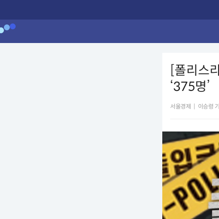
[폴리스
‘375명’
서울경제
|
이승령 