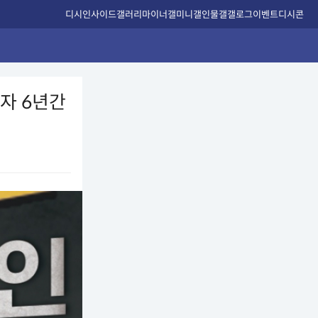
디시인사이드
갤러리
마이너갤
미니갤
인물갤
갤로그
이벤트
디시콘
자 6년간