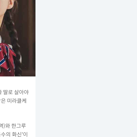
짜 딸로 살아야
작은 미라클케
역)와 한그루
복수의 화신'이