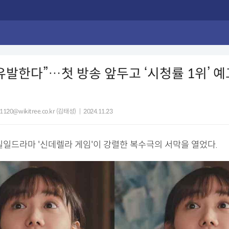
유발한다”…첫 방송 앞두고 ‘시청률 1위’ 
1120@wikitree.co.kr (김태성)
|
2024.11.23
새 일일드라마 '신데렐라 게임'이 강렬한 복수극의 서막을 열었다.