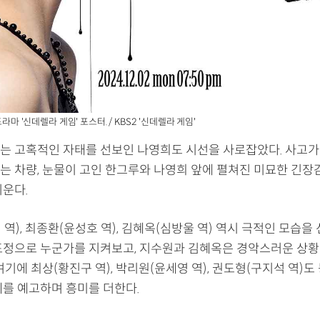
드라마 '신데렐라 게임' 포스터. / KBS2 '신데렐라 게임'
는 고혹적인 자태를 선보인 나영희도 시선을 사로잡았다. 사고가 
는 차량, 눈물이 고인 한그루와 나영희 앞에 펼쳐진 미묘한 긴장
키운다.
역), 최종환(윤성호 역), 김혜옥(심방울 역) 역시 극적인 모습을
표정으로 누군가를 지켜보고, 지수원과 김혜옥은 경악스러운 상황
여기에 최상(황진구 역), 박리원(윤세영 역), 권도형(구지석 역)
계를 예고하며 흥미를 더한다.