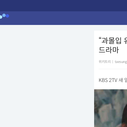
“과몰입 
드라마
위키트리
|
taesung
KBS 2TV 