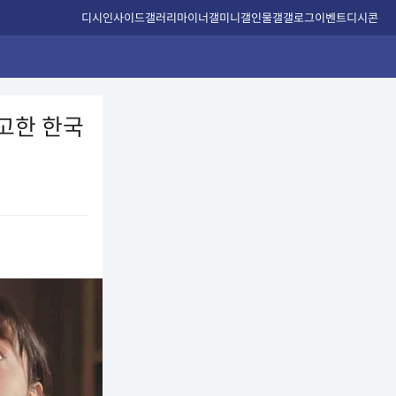
디시인사이드
갤러리
마이너갤
미니갤
인물갤
갤로그
이벤트
디시콘
예고한 한국