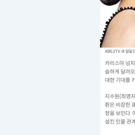
KBS 2TV 새 일일
카리스마 넘치
슬하게 달려오
대한 기대를 
지수원(최명지 
환은 비장한 
정을 보인다. 
설킨 인물 관