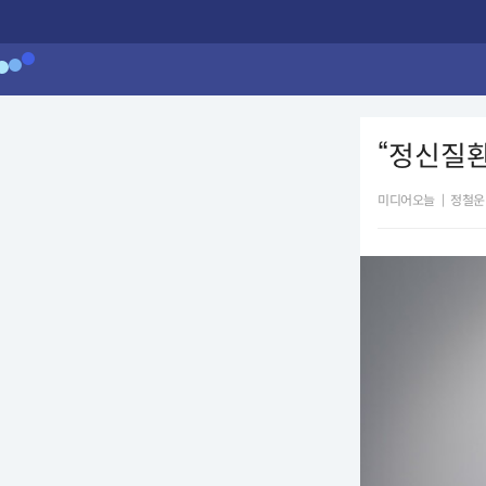
“정신질환
미디어오늘
|
정철운