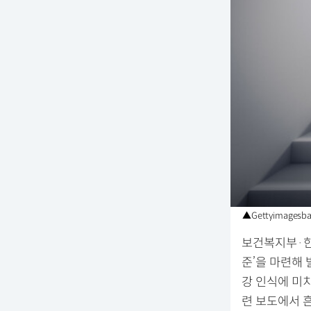
▲Gettyimagesba
보건복지부·한
준’을 마련해
강 인식에 미
련 보도에서 