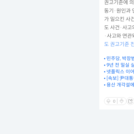
권고기준에 의
동기·원인과 
가 일으킨 사
도 사건·사고
·사고와 연관
도 권고기준 
민주당, 박장범
9년 전 밀실 
넷플릭스 이어 
[속보] 尹대통
용산 개각설에
0