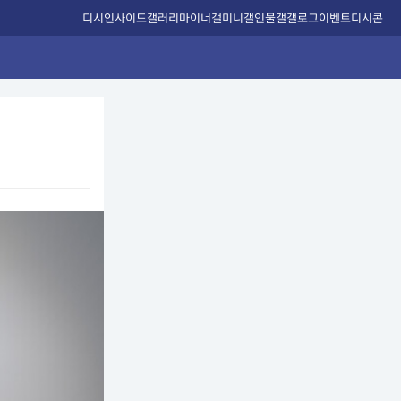
디시인사이드
갤러리
마이너갤
미니갤
인물갤
갤로그
이벤트
디시콘