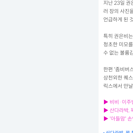
지난 23일 
러 장의 사진을
언급하게 된 것
특히 권은비는
청초한 미모를
수 없는 볼륨
한편 '좀비버스
상천외한 퀘스
릭스에서 만날
▶ 비비·이주
▶ 산다라박,
▶ '아들맘'
산다라박, 꽉