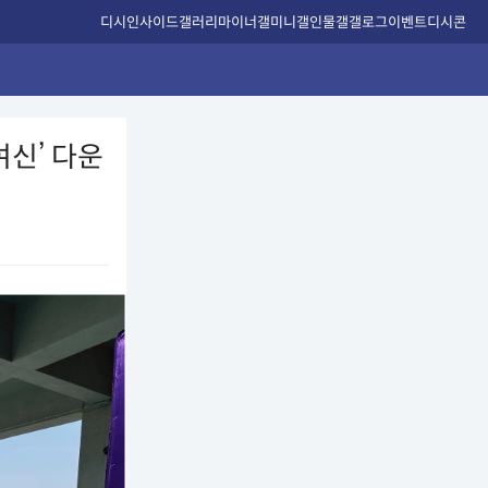
디시인사이드
갤러리
마이너갤
미니갤
인물갤
갤로그
이벤트
디시콘
여신’ 다운