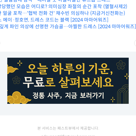
당당했던 모습은 어디로? 의미심장 좌절의 순간 포착 (열혈사제2)
한 얼굴 포착…'협박 전화 건' 채수빈 의심하나 (지금거신전화는)
 메이·정호연, 드레스 코드는 블랙 [2024 마마어워즈]
 깊게 파인 의상에 선명한 가슴골…아찔한 드레스 [2024 마마어워즈]
본 서비스는 패스트뷰에서 제공합니다.