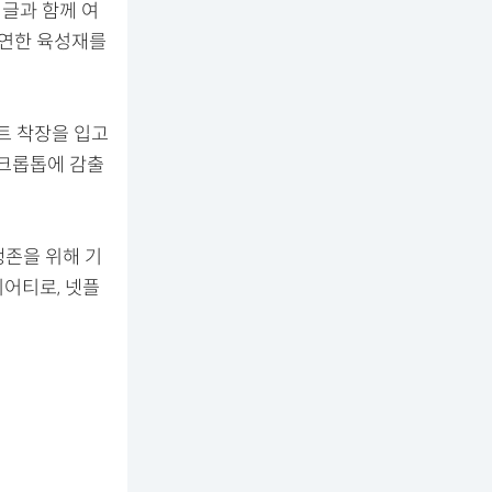
 글과 함께 여
출연한 육성재를
트 착장을 입고
 크롭톱에 감출
생존을 위해 기
어티로, 넷플