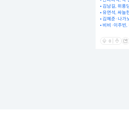
김남길, 위풍
유연석, 싸늘
김혜준·나가노
비비·이주빈,
0