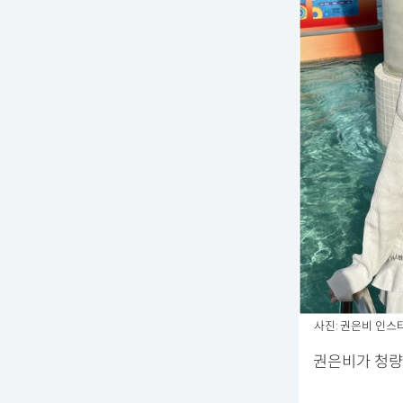
사진: 권은비 인스
권은비가 청량