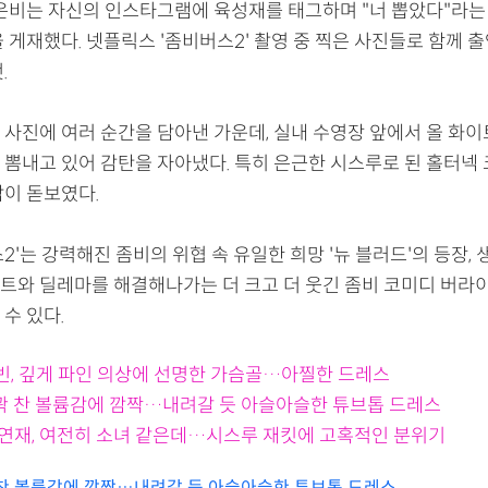
권은비는 자신의 인스타그램에 육성재를 태그하며 "너 뽑았다"라는
 게재했다. 넷플릭스 '좀비버스2' 촬영 중 찍은 사진들로 함께 
.
 사진에 여러 순간을 담아낸 가운데, 실내 수영장 앞에서 올 화이
 뽐내고 있어 감탄을 자아냈다. 특히 은근한 시스루로 된 홀터넥
감이 돋보였다.
2'는 강력해진 좀비의 위협 속 유일한 희망 '뉴 블러드'의 등장, 
트와 딜레마를 해결해나가는 더 크고 더 웃긴 좀비 코미디 버라이
 수 있다.
빈, 깊게 파인 의상에 선명한 가슴골…아찔한 드레스
 꽉 찬 볼륨감에 깜짝…내려갈 듯 아슬아슬한 튜브톱 드레스
 손연재, 여전히 소녀 같은데…시스루 재킷에 고혹적인 분위기
 찬 볼륨감에 깜짝…내려갈 듯 아슬아슬한 튜브톱 드레스