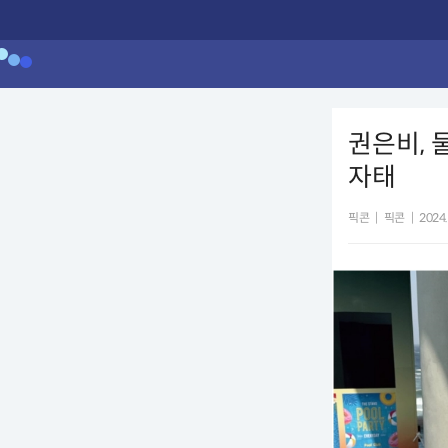
권은비, 
자태
픽콘
|
픽콘
|
2024.