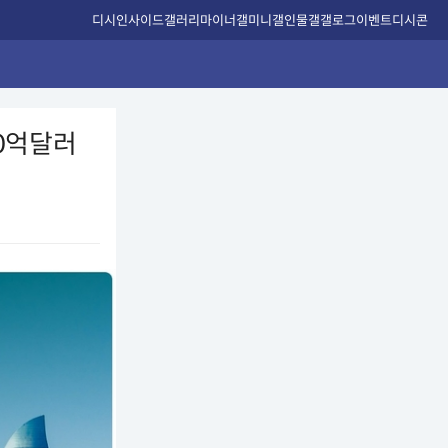
디시인사이드
갤러리
마이너갤
미니갤
인물갤
갤로그
이벤트
디시콘
0억달러