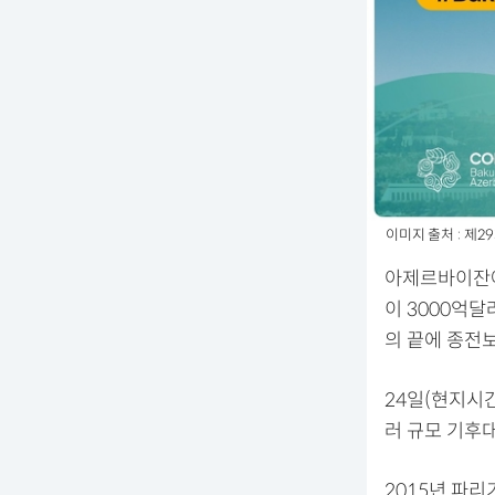
이미지 출처 : 제
아제르바이잔에
이 3000억
의 끝에 종전보
24일(현지시간
러 규모 기후
2015년 파