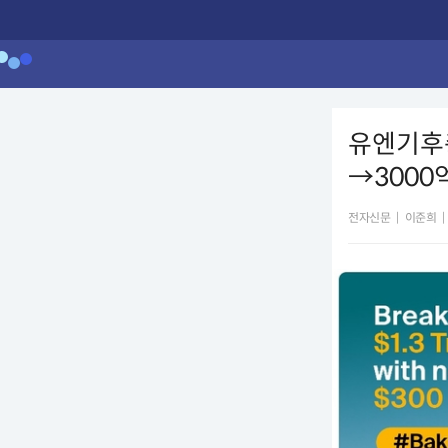
유엔기후총
→3000
전자신문
|
이준희
|