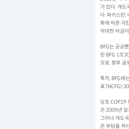
가 있다. 개
다. 파키스탄,
화에 따른 극
막대한 자금이
BFG는 공공뿐
된 BFG 1조
모로, 향후 
특히, BFG
표'(NCFG) 
당초 COP2
은 2009년 
그러나 개도국
은 부담을 져