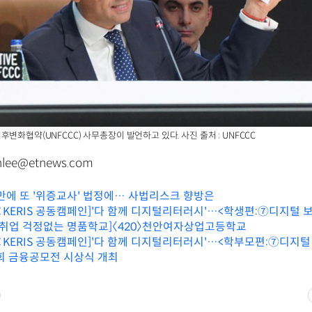
변화협약(UNFCCC) 사무총장이 발언하고 있다. 사진 출처 : UNFCCC
lee@etnews.com
 만에 또 '위증교사' 법정에… 사법리스크 향방은
KERIS 공동캠페인]'다 함께 디지털리터러시'…<학생편:⑦디지털 
[취업 걱정없는 명품학교]〈420〉천안여자상업고등학교
KERIS 공동캠페인]'다 함께 디지털리터러시'…<학부모편:⑦디지털
9회 금융공모전 시상식 개최