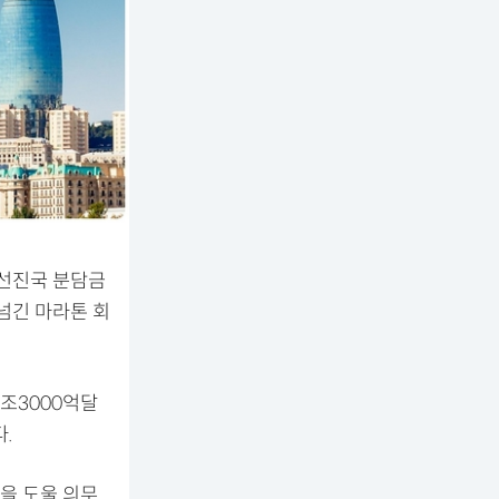
 선진국 분담금
넘긴 마라톤 회
1조3000억달
.
을 도울 의무