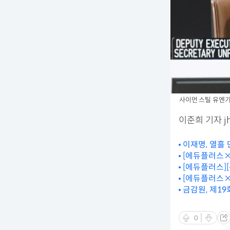
사이먼 스틸 유엔기후
이준희 기자 jh
이재명, 열흘
[에듀플러스×
보호>
[에듀플러스]
[에듀플러스×
방>
금감원, 제1
0