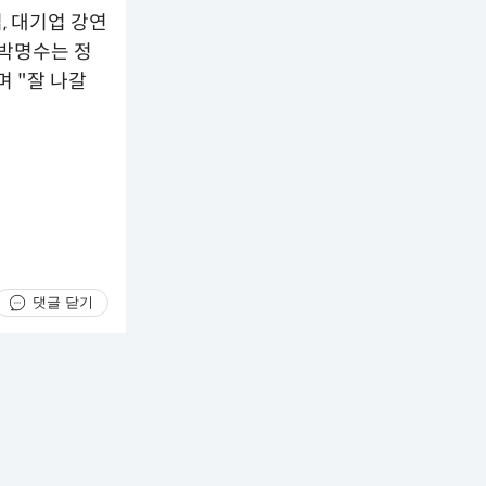
, 대기업 강연
 박명수는 정
 "잘 나갈
댓글 닫기