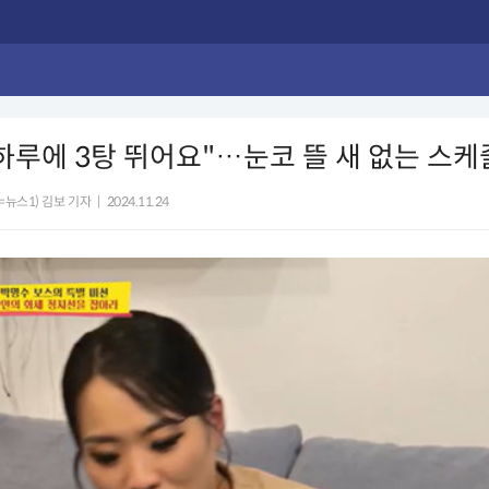
하루에 3탕 뛰어요"…눈코 뜰 새 없는 스케
=뉴스1) 김보 기자
|
2024.11.24