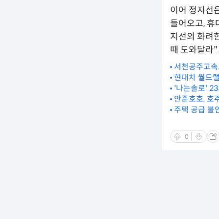
이어 정지선은
들어오고, 휴
지선의 화려한
때 도와달라"
서천공주고속도
현대차 월드랠리
'나는솔로' 2
안준호호, 호
주택 공급 불
0