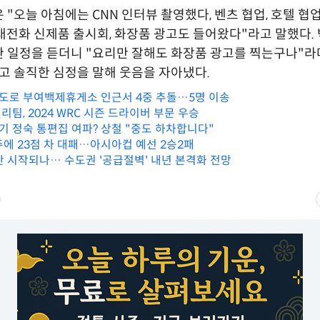
 "오늘 아침에는 CNN 인터뷰 촬영했다, 벤츠 협업, 호텔 협업
대전화 신제품 출시회, 화장품 광고도 들어왔다"라고 말했다.
 일정을 듣더니 "요리만 잘해도 화장품 광고를 찍는구나"라며
고 솔직한 심정을 말해 웃음을 자아냈다.
로 부여백제휴게소 인근서 4중 추돌…5명 이송
팀, 2024 WRC 시즌 드라이버 부문 우승
3기 정숙 통편집 여파? 상철 "중도 하차합니다"
주에 23점 차 대패…아시아컵 예선 2승2패
안 시작되나… 수도권 '공급절벽' 내년 본격화 전망