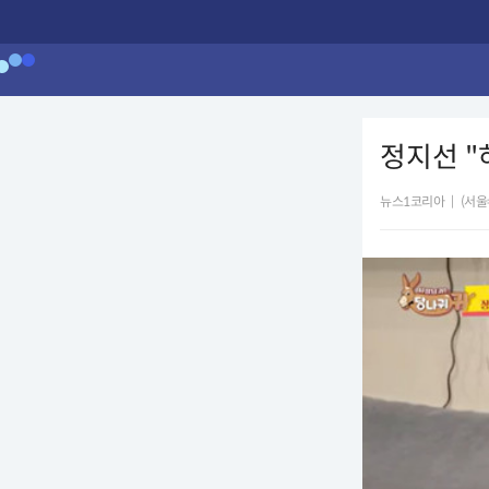
정지선 "
뉴스1코리아
|
(서울