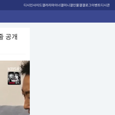
디시인사이드
갤러리
마이너갤
미니갤
인물갤
갤로그
이벤트
디시콘
줄 공개