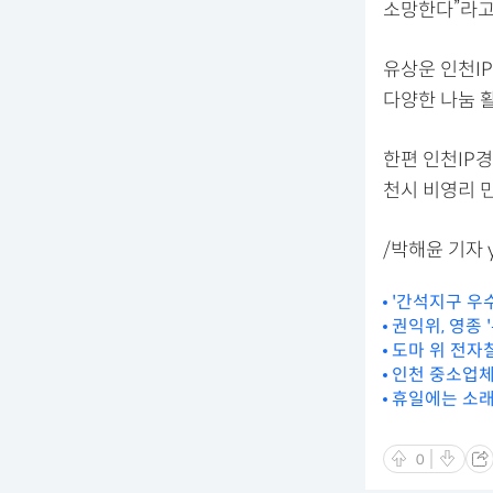
소망한다”라고
유상운 인천I
다양한 나눔 
한편 인천IP
천시 비영리 
/박해윤 기자 yu
'간석지구 우
권익위, 영종 
도마 위 전자
인천 중소업체
휴일에는 소
0