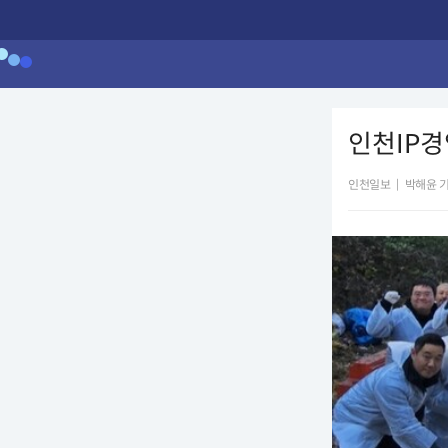
인천IP경
인천일보
|
박해윤 