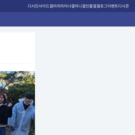
디시인사이드
갤러리
마이너갤
미니갤
인물갤
갤로그
이벤트
디시콘