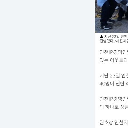
▲ 지난 23일 인
진행했다. /사진
인천IP경영인
있는 이웃들과
지난 23일 
40명이 연탄 
인천IP경영인
의 하나로 성
권호창 인천지