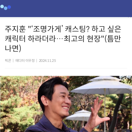
주지훈 "‘조명가게’ 캐스팅? 하고 싶은
캐릭터 하라더라…최고의 현장"(틈만
나면)
픽콘
|
에디터 이우정
|
2024.11.25