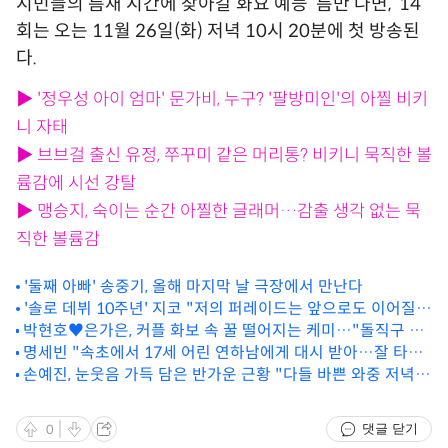
시민들의 틈새 시간에 찾아갈 화요 예능 ‘틈만 나면,’ 14
회는 오는 11월 26일(화) 저녁 10시 20분에 첫 방송된
다.
▶ '정우성 아이 엄마' 문가비, 누구? '팔방미인'의 아찔 비키
니 자태
▶ 브브걸 출신 유정, 쭈꾸미 같은 머리통? 비키니 묵직한 볼
륨감에 시선 강탈
▶ 맹승지, 숙이는 순간 아찔한 글래머…감출 생각 없는 묵
직한 볼륨감
'둘째 아빠' 송중기, 올해 마지막 날 극장에서 만난다
'솔로 데뷔 10주년' 지코 "저의 퍼레이드는 앞으로도 이어질
박현호♥은가은, 커플 화보 속 꿀 떨어지는 케미…"돌직구 매
것"
력에 마음 빼앗겨"[화보]
명세빈 "속초에서 17세 어린 연하남에게 대시 받아…잘 타일
렀다"(솔로라서)
손예진, 눈웃음 가득 담은 반가운 근황 "다들 바쁜 와중 저녁
식사 자리"
댓글 닫기
0