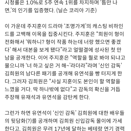
시청률은 1.0%로 5주 연속 1위를 차지하며 ‘틈만 나
면,’의 인기를 입증했다. (닐슨 코리아 기준)
이 가운데 주지훈이 드라마 ‘조명가게’의 캐스팅 비하인
드를 고백해 이목을 집중시킨다. 주지훈은 “희원이 형이
전화해서 ‘뭐하니? 형이 작품 하는데 너랑 했으면 좋겠
다’ 해서 대본을 보게 됐다”라고 얼떨결에 성사된 첫 만
남을 공개한다. 이어 주지훈은 “역할을 뭘로 봐야 되냐고
물으니까 ‘너 하고 싶은 거 해~’라더라”라며 ‘신인 감독’
김희원의 남다른 패기를 공개해 유연석을 빵 터지게 한
다. 그러자 김희원은 “사실 지훈이도 본인이 할 역할을
느꼈을 거다. 딱 하나밖에 없다”고 감독의 확신을 거듭
주장해 유재석과 유연석을 감탄케 한다.
그런가 하면 유연석이 ‘신인 감독’ 김희원에 대한 배우들
의 뒷담화(?)를 공개하며 김희원 신입감독 몰이에 가세
한다고. 김희원은 무려 17년에 달하는 베테랑 연기 경력