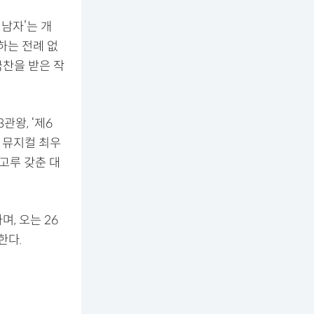
 남자’는 개
하는 전례 없
극찬을 받은 작
관왕, ‘제6
 뮤지컬 최우
고루 갖춘 대
, 오는 26
한다.