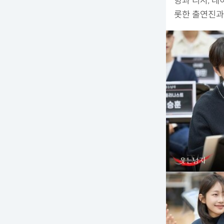
향과 리사, 데
롯한 출연진과