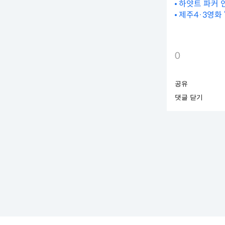
하얏트 파커 
제주4·3영화
0
공유
댓글 닫기