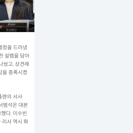
 열정을 드러냈
한 설렘을 담아
나눴고, 상견례
대감을 증폭시켰
플렌의 서사
 서범석은 대본
했다. 이수빈
 리사 역시 화