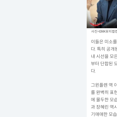
사진=EMK뮤지컬
이들은 미소를
다. 특히 공
내 시선을 모
부터 단합된 
다.
그윈플렌 역 
를 완벽히 표
에 몰두한 모
과 장혜린 역
기애애한 모습