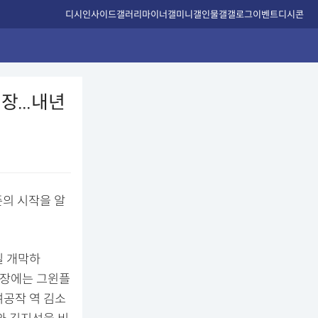
디시인사이드
갤러리
마이너갤
미니갤
인물갤
갤로그
이벤트
디시콘
장...내년
즌의 시작을 알
일 개막하
현장에는 그윈플
여공작 역 김소