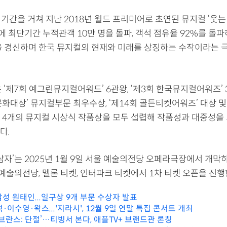
 기간을 거쳐 지난 2018년 월드 프리미어로 초연된 뮤지컬 ‘웃는
만에 최단기간 누적관객 10만 명을 돌파, 객석 점유율 92%를 돌파
을 경신하며 한국 뮤지컬의 현재와 미래를 상징하는 수작이라는 
 ‘제7회 예그린뮤지컬어워드’ 6관왕, ‘제3회 한국뮤지컬어워즈’ 3
화대상’ 뮤지컬부문 최우수상, ‘제14회 골든티켓어워즈’ 대상 및
 4개의 뮤지컬 시상식 작품상을 모두 섭렵해 작품성과 대중성을 
다.
남자’는 2025년 1월 9일 서울 예술의전당 오페라극장에서 개막하며
 예술의전당, 멜론 티켓, 인터파크 티켓에서 1차 티켓 오픈을 진행
삼성 원태인...일구상 9개 부문 수상자 발표
이수영·왁스...'지라시', 12월 9일 연말 특집 콘서트 개최
브란스: 단절’…티빙서 본다, 애플TV+ 브랜드관 론칭