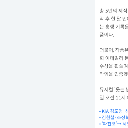
총 5년의 제작
막 후 한 달 
는 흥행 기록
품이다.
더불어, 작품은
회 이데일리 문
수상을 휩쓸며
작임을 입증했
뮤지컬 ‘웃는 
일 오전 11시
KIA 김도영·
김현철·조장혁·
‘파친코’→‘세