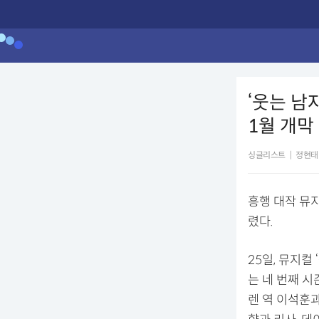
‘웃는 남
1월 개막
싱글리스트
|
정현태
흥행 대작 뮤지
렸다.
25일, 뮤지컬
는 네 번째 
렌 역 이석훈과