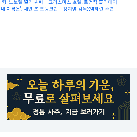
인형·노보텔 딸기 뷔페…크리스마스 호텔, 로맨틱 홀리데이
 ‘내 이름은’, 내년 초 크랭크인…정지영 감독X염혜란 주연