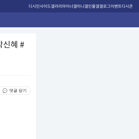
디시인사이드
갤러리
마이너갤
미니갤
인물갤
갤로그
이벤트
디시콘
신혜 #
a
댓글 닫기