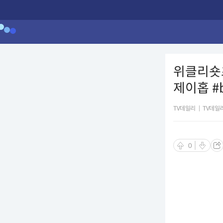
위클리숏
제이홉 #b
TV데일리
|
TV데일
0