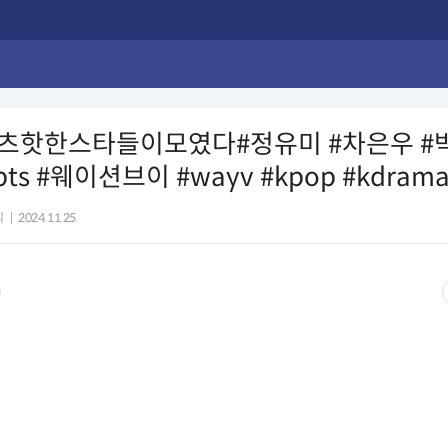
츠핫한스타들이모였다#정유미 #차은우 #박
ts #웨이션브이 #wayv #kpop #kdram
리
|
2024.11.25