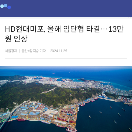
HD현대미포, 올해 임단협 타결…13만
원 인상
서울경제
|
울산=장지승 기자
|
2024.11.25