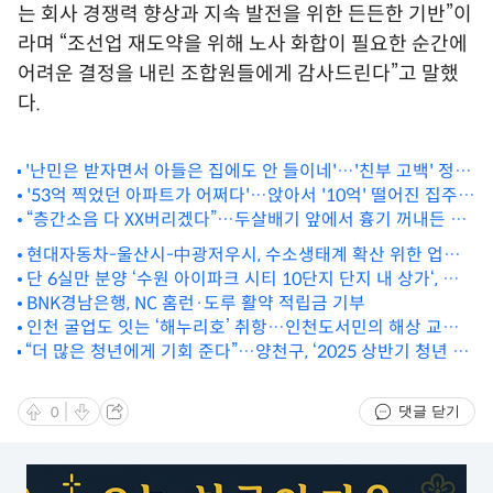
는 회사 경쟁력 향상과 지속 발전을 위한 든든한 기반”이
라며 “조선업 재도약을 위해 노사 화합이 필요한 순간에
어려운 결정을 내린 조합원들에게 감사드린다”고 말했
다.
'난민은 받자면서 아들은 집에도 안 들이네'…'친부 고백' 정우
성 저격한 정유라
'53억 찍었던 아파트가 어쩌다'…앉아서 '10억' 떨어진 집주인
들 '비명'
“층간소음 다 XX버리겠다”…두살배기 앞에서 흉기 꺼내든 30
대
현대자동차-울산시-中광저우시, 수소생태계 확산 위한 업무
협약 체결
단 6실만 분양 ‘수원 아이파크 시티 10단지 단지 내 상가‘, 초미
관심
BNK경남은행, NC 홈런·도루 활약 적립금 기부
인천 굴업도 잇는 ‘해누리호’ 취항…인천도서민의 해상 교통권
“더 많은 청년에게 기회 준다”…양천구, ‘2025 상반기 청년 행
확보
정인턴’ 모집
댓글 닫기
0