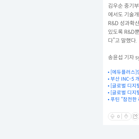
김우순 중기부
에서도 기술개
R&D 성과확
있도록 R&D뿐
다”고 말했다.
송윤섭 기자 sy
[에듀플러스]
부산 INC-
[글로벌 디지
[글로벌 디지
푸틴 “참전한 
0