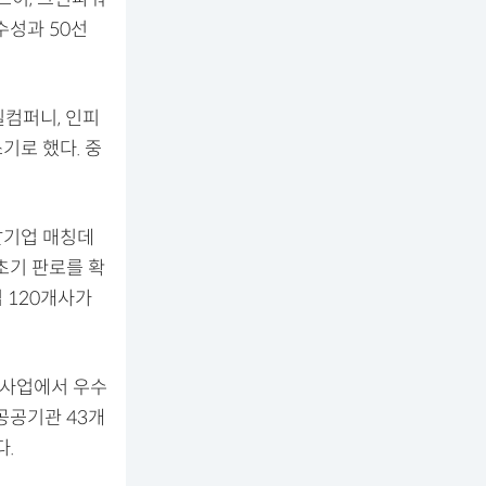
수성과 50선
질컴퍼니, 인피
기로 했다. 중
달기업 매칭데
초기 판로를 확
 120개사가
발사업에서 우수
공공기관 43개
.