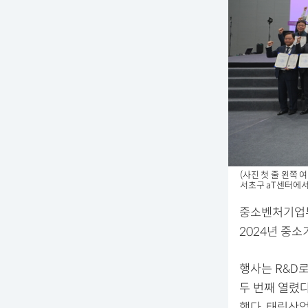
(사진 첫 줄 왼
서초구 aT센터에서
중소벤처기업부
2024년 중소
행사는 R&D
두 번째 열렸다
했다. 태림산업