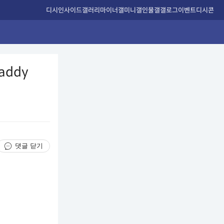
디시인사이드
갤러리
마이너갤
미니갤
인물갤
갤로그
이벤트
디시콘
Raddy
댓글 닫기