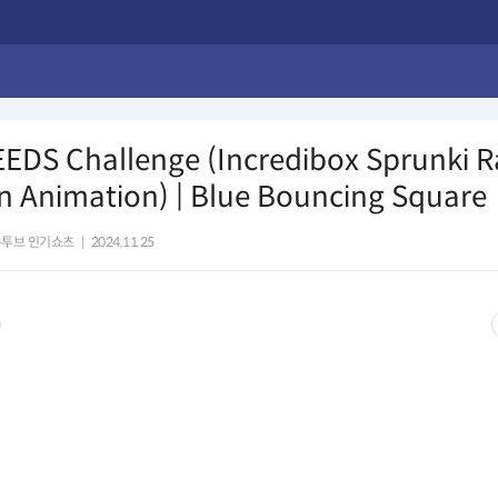
EDS Challenge (Incredibox Sprunki 
n Animation) | Blue Bouncing Square
유투브 인기쇼츠
|
2024.11.25