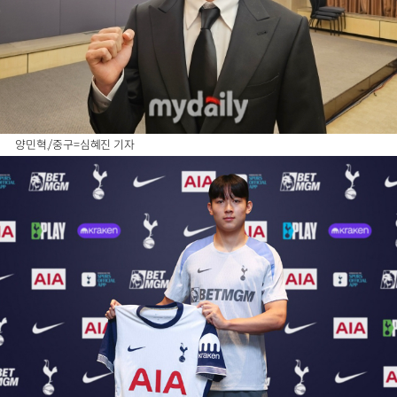
양민혁./중구=심혜진 기자