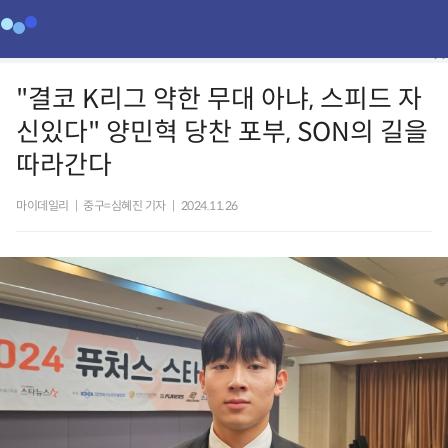
"결코 K리그 약한 무대 아냐, 스피드 자
신있다" 양민혁 당찬 포부, SON의 길을
따라간다
마이데일리
|
중구=심혜진 기자
|
2024.11.26