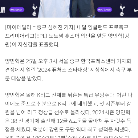
[마이데일리 = 중구 심혜진 기자] 내달 잉글랜드 프로축구
프리미어리그(EPL) 토트넘 홋스퍼 입단을 앞둔 양민혁(강
원)이 자신감을 표출했다.
양민혁은 25일 오후 3시 서울 중구 한국프레스센터 기자회
견장에서 열린 '2024 퓨처스 스타대상' 시상식에서 축구 부
문 대상을 받았다.
양민혁은 올해 K리그 전체를 뒤흔든 특급 유망주다. 어린 나
이에도 준프로 신분으로 K리그에 데뷔했고, 첫 시즌부터 강
원을 넘어 리그 정상급 선수로 올라섰다. 2024시즌 양민혁
은 38 전 경기에 출전해 12골 6도움을 몰아쳐 두 자릿수 득
점을 채웠다. 덕분에 강원도 구단 역대 최고 성적을 써냈다.