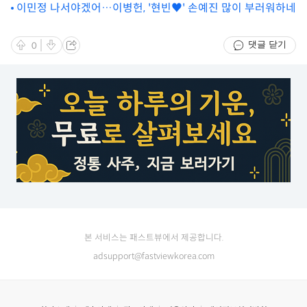
유가 있다? 2025-2026 FA ‘화려하다’
이민정 나서야겠어…이병헌, '현빈♥' 손예진 많이 부러워하네
댓글 닫기
0
본 서비스는 패스트뷰에서 제공합니다.
adsupport@fastviewkorea.com