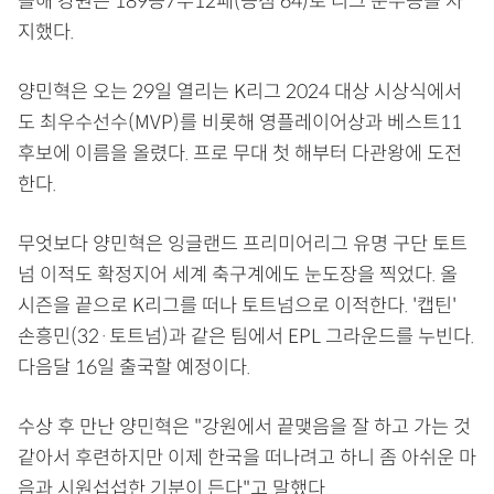
올해 강원은 189승7무12패(승점 64)로 리그 준우승을 차
지했다.
양민혁은 오는 29일 열리는 K리그 2024 대상 시상식에서
도 최우수선수(MVP)를 비롯해 영플레이어상과 베스트11
후보에 이름을 올렸다. 프로 무대 첫 해부터 다관왕에 도전
한다.
무엇보다 양민혁은 잉글랜드 프리미어리그 유명 구단 토트
넘 이적도 확정지어 세계 축구계에도 눈도장을 찍었다. 올
시즌을 끝으로 K리그를 떠나 토트넘으로 이적한다. '캡틴'
손흥민(32·토트넘)과 같은 팀에서 EPL 그라운드를 누빈다.
다음달 16일 출국할 예정이다.
수상 후 만난 양민혁은 "강원에서 끝맺음을 잘 하고 가는 것
같아서 후련하지만 이제 한국을 떠나려고 하니 좀 아쉬운 마
음과 시원섭섭한 기분이 든다"고 말했다.