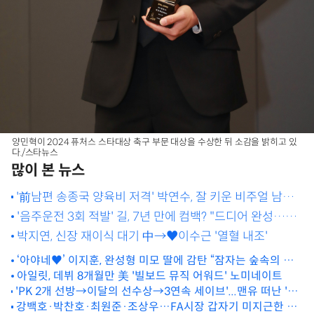
양민혁이 2024 퓨처스 스타대상 축구 부문 대상을 수상한 뒤 소감을 밝히고 있
다./스타뉴스
많이 본 뉴스
'前남편 송종국 양육비 저격' 박연수, 잘 키운 비주얼 남매
'우애 과시'
'음주운전 3회 적발' 길, 7년 만에 컴백? "드디어 완성…몇
년 걸려"
박지연, 신장 재이식 대기 中→♥이수근 '열혈 내조'
‘아야네♥’ 이지훈, 완성형 미모 딸에 감탄 “잠자는 숲속의 공
주”
아일릿, 데뷔 8개월만 美 '빌보드 뮤직 어워드' 노미네이트
'PK 2개 선방→이달의 선수상→3연속 세이브'...맨유 떠난 '레
전드 GK' 피오렌티나의 리그 7연승 견인
강백호·박찬호·최원준·조상우…FA시장 갑자기 미지근한 이