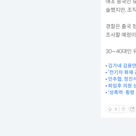
애초 중국인 
술했지만, 조
경찰은 출국 
조사할 예정이
30∼40대인
김가네 김용만
‘전기차 화재 
인추협, 정진
퇴임후 의원 
'성폭력·횡령 
0