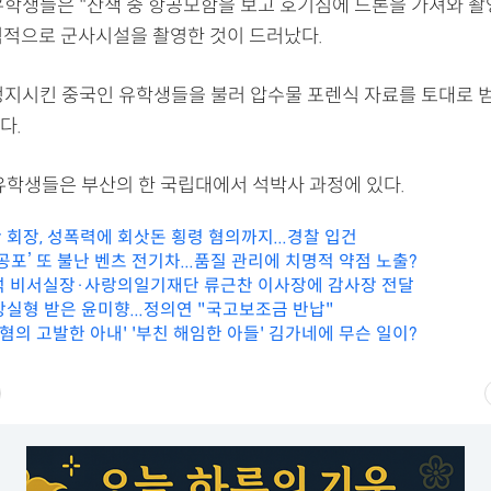
유학생들은 "산책 중 항공모함을 보고 호기심에 드론을 가져와 촬
직적으로 군사시설을 촬영한 것이 드러났다.
정지시킨 중국인 유학생들을 불러 압수물 포렌식 자료를 토대로 
다.
 유학생들은 부산의 한 국립대에서 석박사 과정에 있다.
 회장, 성폭력에 회삿돈 횡령 혐의까지...경찰 입건
공포’ 또 불난 벤츠 전기차...품질 관리에 치명적 약점 노출?
석 비서실장·사랑의일기재단 류근찬 이사장에 감사장 전달
상실형 받은 윤미향...정의연 "국고보조금 반납"
혐의 고발한 아내' '부친 해임한 아들' 김가네에 무슨 일이?