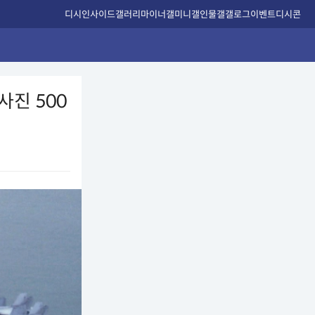
디시인사이드
갤러리
마이너갤
미니갤
인물갤
갤로그
이벤트
디시콘
사진 500