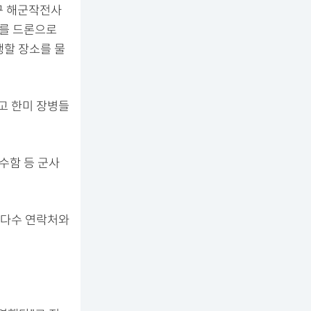
구 해군작전사
)를 드론으로
행할 장소를 물
고 한미 장병들
수함 등 군사
 다수 연락처와
.