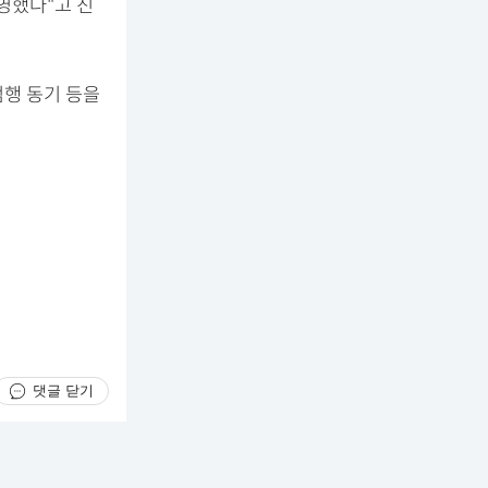
영했다"고 진
범행 동기 등을
댓글 닫기