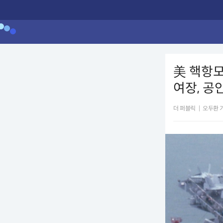
美 핵항모
여장, 공
더 퍼블릭
|
오두환 