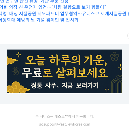
24년 연구실 안전 유공’ 기관 부문 선정
군의회 의장 친 운전자 입건…“차량 결함으로 보기 힘들어”
 백령·대청 지질공원 지오파트너 업무협약…유네스코 세계지질공원 
 아동학대 예방의 날 기념 캠페인 및 전시회
본 서비스는 패스트뷰에서 제공합니다.
adsupport@fastviewkorea.com