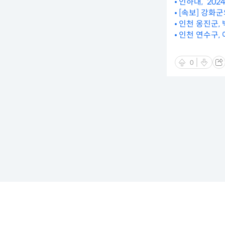
인하대, ‘20
[속보] 강화
인천 옹진군,
인천 연수구,
0