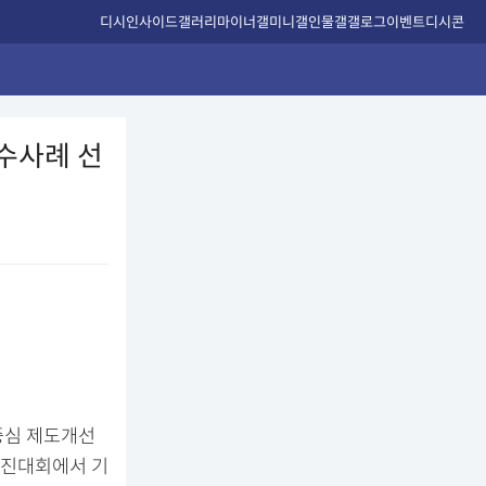
디시인사이드
갤러리
마이너갤
미니갤
인물갤
갤로그
이벤트
디시콘
수사례 선
중심 제도개선
경진대회에서 기