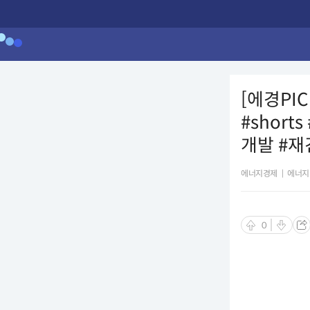
[에경PI
#shor
개발 #재
에너지경제
|
에너지
0