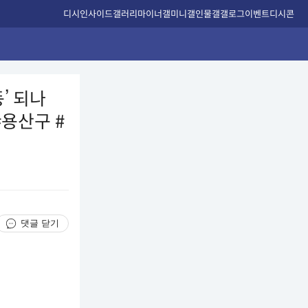
디시인사이드
갤러리
마이너갤
미니갤
인물갤
갤로그
이벤트
디시콘
’ 되나
#용산구 #
댓글 닫기