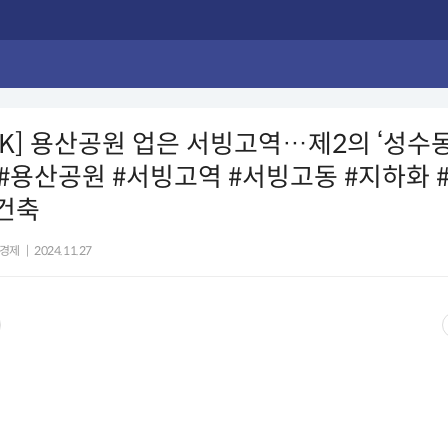
CK] 용산공원 업은 서빙고역…제2의 ‘성수동
ts #용산공원 #서빙고역 #서빙고동 #지하화 
건축
경제
|
2024.11.27