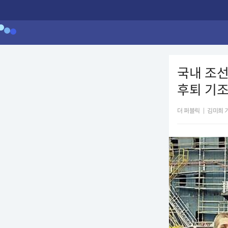
국내 조선
후퇴 기조
더 퍼블릭
|
김미희 