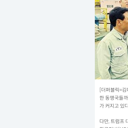
[더퍼블릭=김
한 동맹국들까
가 커지고 있다
다만, 트럼프