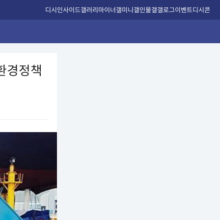
디시인사이드
갤러리
마이너갤
미니갤
인물갤
갤로그
이벤트
디시콘
친환경정책