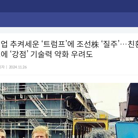
업 추켜세운 ‘트럼프’에 조선株 ‘질주’…
에 ‘강점’ 기술력 약화 우려도
기자
|
2024.11.26