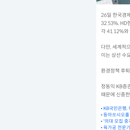
26일 한국경제
32.53%, 
각 41.12%와 
다만, 세계적
이는 상선 수
환경정책 후퇴
정동익 KB증
때문에 신중한
KB국민은행,
동아쏘시오홀딩
'의대 모집 중
육가공 전문기