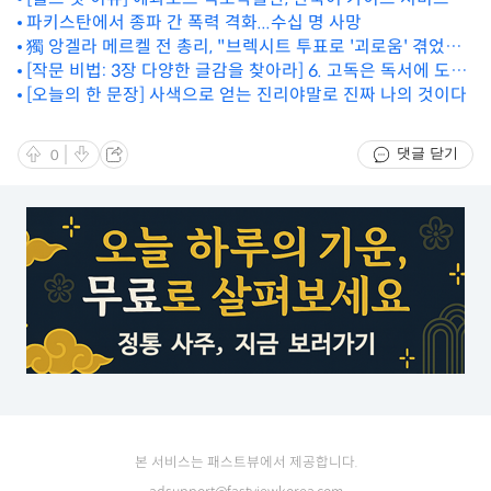
시
파키스탄에서 종파 간 폭력 격화...수십 명 사망
獨 앙겔라 메르켈 전 총리, "브렉시트 투표로 '괴로움' 겪었다"
[작문 비법: 3장 다양한 글감을 찾아라] 6. 고독은 독서에 도움
회고
이 된다
[오늘의 한 문장] 사색으로 얻는 진리야말로 진짜 나의 것이다
댓글 닫기
0
본 서비스는 패스트뷰에서 제공합니다.