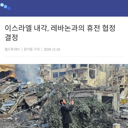
이스라엘 내각, 레바논과의 휴전 협정
결정
월드투데이
|
문이동 기자
|
2024.11.26