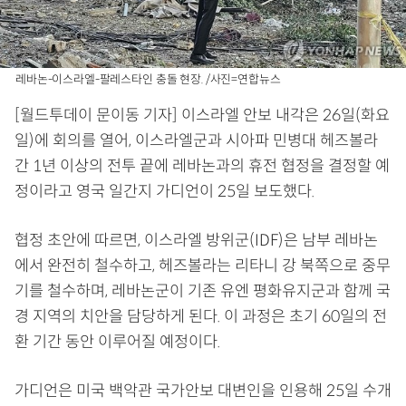
레바논-이스라엘-팔레스타인 충돌 현장. /사진=연합뉴스
[월드투데이 문이동 기자] 이스라엘 안보 내각은 26일(화요
일)에 회의를 열어, 이스라엘군과 시아파 민병대 헤즈볼라
간 1년 이상의 전투 끝에 레바논과의 휴전 협정을 결정할 예
정이라고 영국 일간지 가디언이 25일 보도했다.
협정 초안에 따르면, 이스라엘 방위군(IDF)은 남부 레바논
에서 완전히 철수하고, 헤즈볼라는 리타니 강 북쪽으로 중무
기를 철수하며, 레바논군이 기존 유엔 평화유지군과 함께 국
경 지역의 치안을 담당하게 된다. 이 과정은 초기 60일의 전
환 기간 동안 이루어질 예정이다.
가디언은 미국 백악관 국가안보 대변인을 인용해 25일 수개