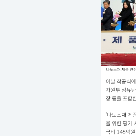
나노소재∙제품 안전
이날 착공식에
자원부 섬유탄
장 등을 포함한
‘나노소재∙제
을 위한 평가
국비 145억원