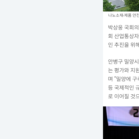
나노소재∙제품 안전
박상웅 국회의
회 산업통상자
인 추진을 위
안병구 밀양시
는 평가와 지
며 “밀양에 
등 국제적인 
로 이어질 것