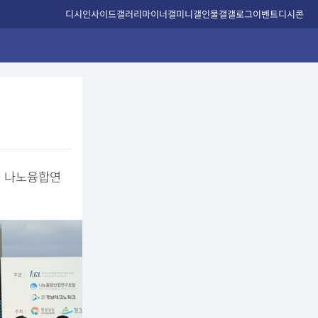
디시인사이드
갤러리
마이너갤
미니갤
인물갤
갤로그
이벤트
디시콘
내 나노융합연