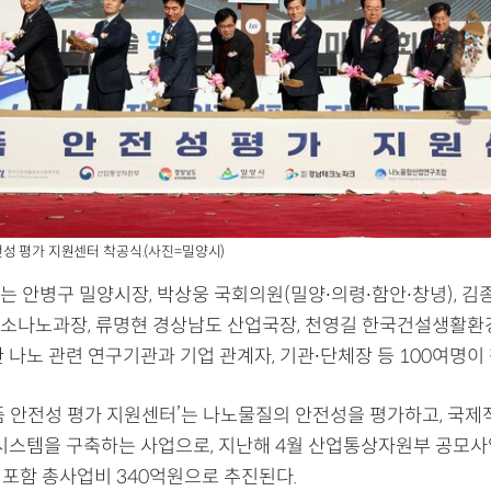
성 평가 지원센터 착공식.(사진=밀양시)
는 안병구 밀양시장, 박상웅 국회의원(밀양∙의령∙함안∙창녕), 김
소나노과장, 류명현 경상남도 산업국장, 천영길 한국건설생활
 나노 관련 연구기관과 기업 관계자, 기관∙단체장 등 100여명이
품 안전성 평가 지원센터’는 나노물질의 안전성을 평가하고, 국제
 시스템을 구축하는 사업으로, 지난해 4월 산업통상자원부 공모사
 포함 총사업비 340억원으로 추진된다.