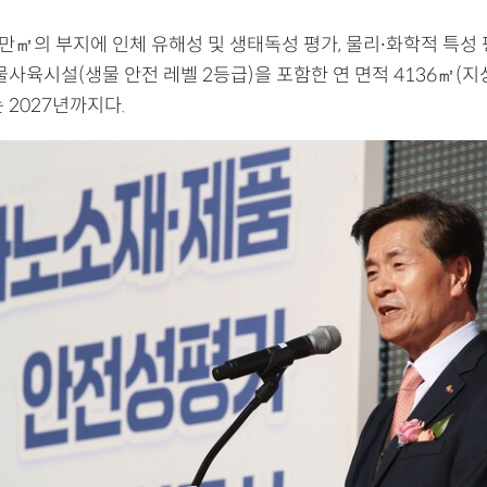
만㎡의 부지에 인체 유해성 및 생태독성 평가, 물리∙화학적 특성 
물사육시설(생물 안전 레벨 2등급)을 포함한 연 면적 4136㎡(지상
 2027년까지다.