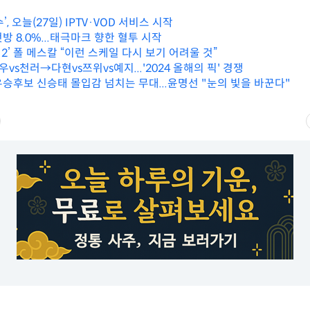
, 오늘(27일) IPTV·VOD 서비스 시작
첫방 8.0%...태극마크 향한 혈투 시작
’ 폴 메스칼 “이런 스케일 다시 보기 어려울 것”
우vs천러→다현vs쯔위vs예지...'2024 올해의 픽' 경쟁
우승후보 신승태 몰입감 넘치는 무대...윤명선 "눈의 빛을 바꾼다"