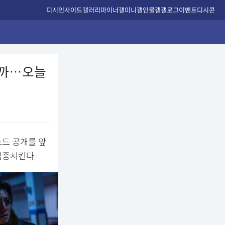
디시인사이드
갤러리
마이너갤
미니갤
인물갤
갤로그
이벤트
디시콘
을까…오늘
소드 공개를 앞
집중시킨다.