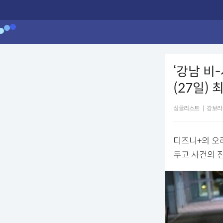
‘강남 비
(27일) 
싱글리스트
|
강보라
디즈니+의 오리
두고 사건의 