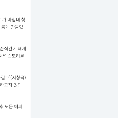
그가 마침내 찾
 붉게 만들었
며 순식간에 태세
이들은 스토리를
윤길호’(지창욱)
수하고자 했던
이후 모든 에피