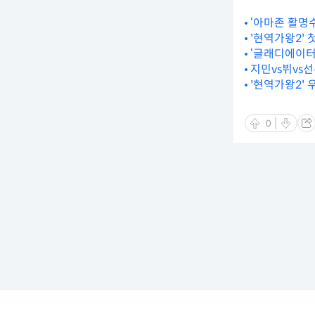
‘아마존 활명수’
'현역가왕2' 
‘글래디에이터2
지민vs뷔vs선
'현역가왕2' 
0