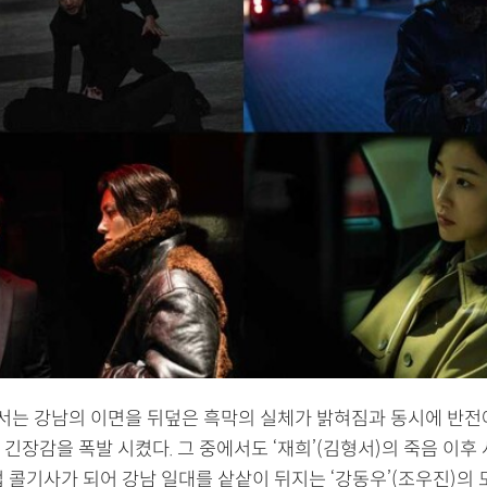
화에서는 강남의 이면을 뒤덮은 흑막의 실체가 밝혀짐과 동시에 반전
긴장감을 폭발 시켰다. 그 중에서도 ‘재희’(김형서)의 죽음 이후
접 콜기사가 되어 강남 일대를 샅샅이 뒤지는 ‘강동우’(조우진)의