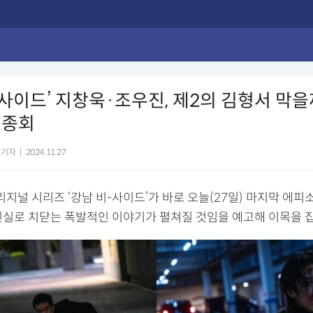
-사이드’ 지창욱·조우진, 제2의 김형서 막
최종회
 기자
|
2024.11.27
지널 시리즈 ‘강남 비-사이드’가 바로 오늘(27일) 마지막 에피
진실로 치닫는 폭발적인 이야기가 펼쳐질 것임을 예고해 이목을 