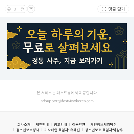
댓글 닫기
0
본 서비스는 패스트뷰에서 제공합니다.
adsupport@fastviewkorea.com
회사소개
제휴안내
광고안내
이용약관
개인정보처리방침
청소년보호정책
기사배열 책임자:
유혜진
청소년보호 책임자:
박상우