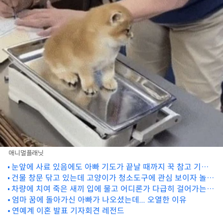
애니멀플래닛
눈앞에 사료 있음에도 아빠 기도가 끝날 때까지 꾹 참고 기다
건물 창문 닦고 있는데 고양이가 청소도구에 관심 보이자 놀아
리는 강아지
차량에 치여 죽은 새끼 입에 물고 어디론가 다급히 걸어가는
주는 아저씨
어미개의 절규
엄마 꿈에 돌아가신 아빠가 나오셨는데... 오열한 이유
연예계 이혼 발표 기자회견 레전드