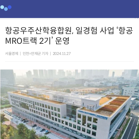
항공우주산학융합원, 일경험 사업 ‘항공
MRO트랙 2기’ 운영
서울경제
|
인천=안재균 기자
|
2024.11.27