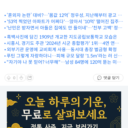
‘혼외자 논란’ 대비?…‘몸값 12억’ 정우성, 지난해부터 광고 계
'53억 찍었던 아파트가 어쩌다'…앉아서 '10억' 떨어진 집주인
약 ‘0건’
'난민은 받자면서 아들은 집에도 안 들이네'…'친부 고백' 정우
들 '비명'
성 저격한 정유라
흑백사진에 담긴 1909년 개교한 지도공립보통학교 모습은
시흥시, 경기도 주관 '2024년 시군 종합평가' 1위…4연 연속
최우수 달성
외부기관 운영에 교비회계 사용…동서대 총장 벌금형 확정
푸틴 그렇게 자랑하더니…피해 규모 달랑 '1.5m'라는 러 신형
"자기야 나 못 믿어? 너무해"…남성 84명에 120억 뜯는 미모
미사일, 왜?
의 여성 정체가
댓글 닫기
0