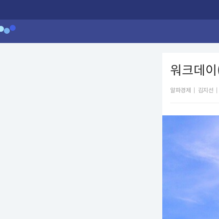
워크데이(
알파경제
|
김지선
|