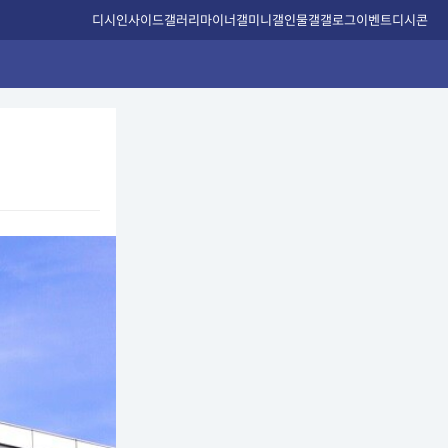
디시인사이드
갤러리
마이너갤
미니갤
인물갤
갤로그
이벤트
디시콘