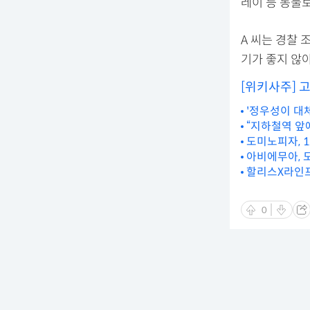
레이 등 동물
A 씨는 경찰
기가 좋지 않아
[위키사주] 
'정우성이 대
“지하철역 앞에
도미노피자, 1
아비에무아, 
할리스X라인프
0