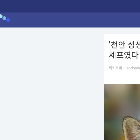
‘천안 성
셰프였다
위키트리
|
andrew@