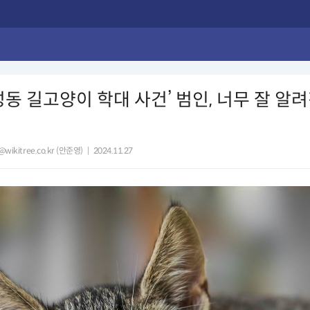
성동 길고양이 학대 사건’ 범인, 너무 잘 알
wikitree.co.kr (안준영)
|
2024.11.27