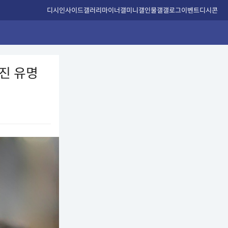
디시인사이드
갤러리
마이너갤
미니갤
인물갤
갤로그
이벤트
디시콘
려진 유명