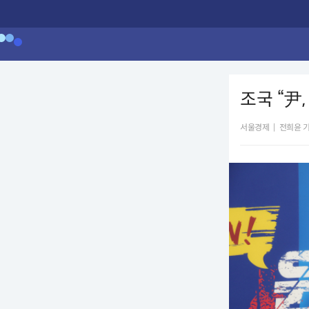
조국 “尹
서울경제
|
전희윤 