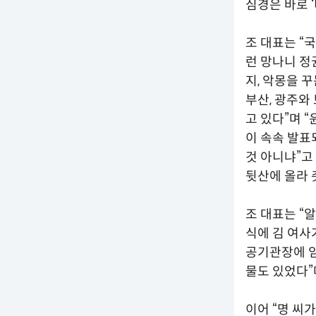
심경은 바로 
조 대표는 “
런 망나니 정
지, 악몽을 
부산, 광주와
고 있다”며 
이 속속 발표
것 아니냐”고
뒷산에 올라 
조 대표는 “
식에 김 여사
공기관장에 임
물도 있었다”
이어 “명 씨