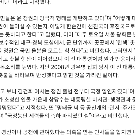
‘비탄’”이라고 지적했다.
국민들은 윤 정권의 망국적 행태를 개탄하고 있다”며 “어떻게
권이 들어설 수 있는지, 어떻게 한순간에 선진국이 후진국으
꾸는 듯하다고 한다”고 말했다. 이어 “매주 토요일 서울 광화문
 보수적인 대구‧경북 도심에서, 군 단위까지 곳곳에서 ‘탄핵’ 
“윤 정권은 국민 울분을 모르는 척 한다”고 비판했다. 그러면서
되고 촛불 행진이 이어졌으니 이 전 대통령처럼 뭔가 반응이라
 목소리를 높였다. 지난 2008년 광우병 집회 당시 이 전 대
촛불을 바라보며 반성했다고 밝힌 것을 가리킨 말이다.
알고 보니 김건희 여사는 정권 출범 전부터 국정 일인자였다”며
가 초청한 인물 가운데 상당수는 대통령실 비서관·행정관과 
명됐다”고 지적했다. 또 “명태균 씨 등 공천개입·관저·주가
며 “국정농단 세력들의 축하 파티였던 셈”이라고 비판했다.
가 경선이나 공천에 관여했다는 의혹을 받는 인사들을 합치면