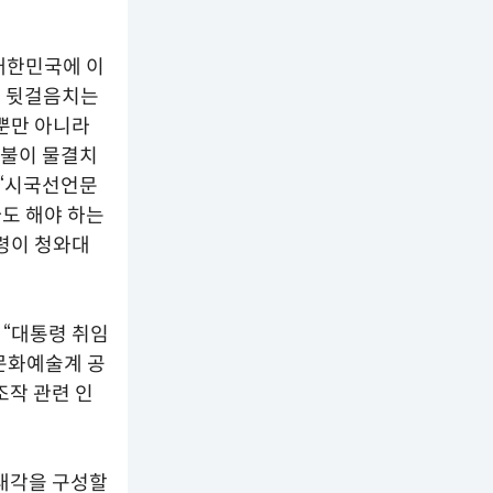
 대한민국에 이
로 뒷걸음치는
 뿐만 아니라
촛불이 물결치
 “시국선언문
도 해야 하는
통령이 청와대
 “대통령 취임
문화예술계 공
조작 관련 인
 내각을 구성할