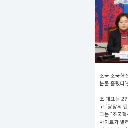
조국 조국혁신
눈물 흘렸다’
조 대표는 2
고 “광장의 
그는 “조국혁
사이트가 열리