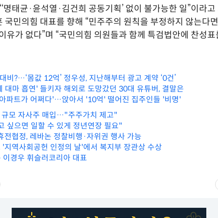
“‘명태균·윤석열·김건희 공동기획’ 없이 불가능한 일”이라고 
 국민의힘 대표를 향해 “민주주의 원칙을 부정하지 않는다면 
 이유가 없다”며 “국민의힘 의원들과 함께 특검법안에 찬성표
 대비?…‘몸값 12억’ 정우성, 지난해부터 광고 계약 ‘0건’
 대마 흡연' 들키자 해외로 도망갔던 30대 유튜버, 결말은
 아파트가 어쩌다'…앉아서 '10억' 떨어진 집주인들 '비명'
원 규모 자사주 매입…"주주가치 제고"
고 싶으면 일할 수 있게 정년연장 필요"
휴전협정, 레바논 정찰비행·자위권 행사 가능
 '지역사회공헌 인정의 날'에서 복지부 장관상 수상
 이경우 휘슬러코리아 대표