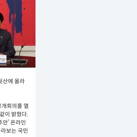
뒷산에 올라
공개회의를 열
같이 밝혔다.
추안’ 온라인
바라보는 국민