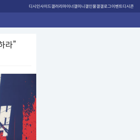
디시인사이드
갤러리
마이너갤
미니갤
인물갤
갤로그
이벤트
디시콘
하라”