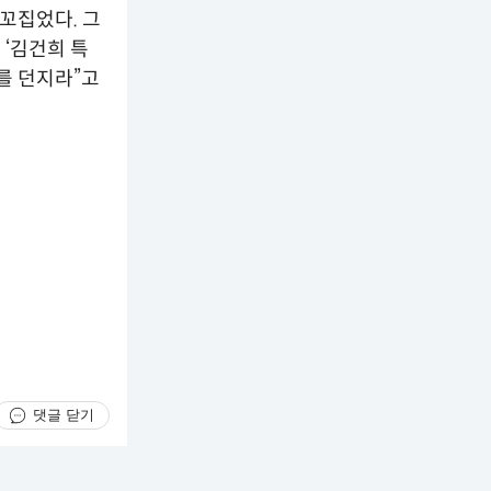
꼬집었다. 그
‘김건희 특
를 던지라”고
댓글 닫기