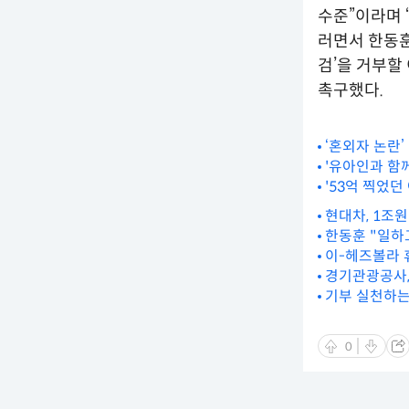
수준”이라며 
러면서 한동훈
검’을 거부할
촉구했다.
‘혼외자 논란’
'유아인과 함께
'53억 찍었던
현대차, 1조
한동훈 "일하
이-헤즈볼라 
경기관광공사,
기부 실천하는
0