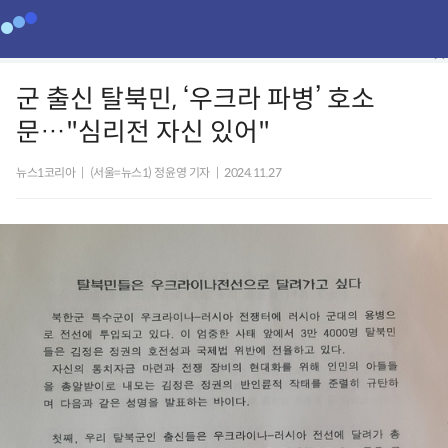
군 출신 탈북민, ‘우크라 파병’ 호소
문…"심리전 자신 있어"
뉴스1코리아
|
(서울=뉴스1) 정윤영 기자
|
2024.11.27