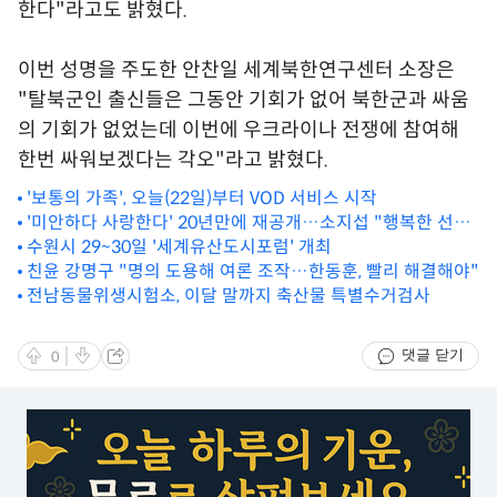
한다"라고도 밝혔다.
이번 성명을 주도한 안찬일 세계북한연구센터 소장은
"탈북군인 출신들은 그동안 기회가 없어 북한군과 싸움
의 기회가 없었는데 이번에 우크라이나 전쟁에 참여해
한번 싸워보겠다는 각오"라고 밝혔다.
'보통의 가족', 오늘(22일)부터 VOD 서비스 시작
'미안하다 사랑한다' 20년만에 재공개…소지섭 "행복한 선물
되길"
수원시 29~30일 '세계유산도시포럼' 개최
친윤 강명구 "명의 도용해 여론 조작…한동훈, 빨리 해결해야"
전남동물위생시험소, 이달 말까지 축산물 특별수거검사
댓글 닫기
0