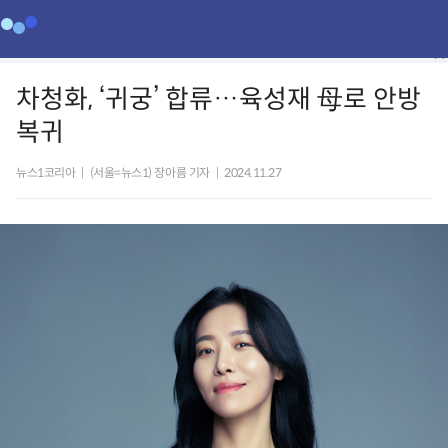
차청화, ‘귀궁’ 합류…육성재 母로 안방
복귀
뉴스1코리아
|
(서울=뉴스1) 장아름 기자
|
2024.11.27