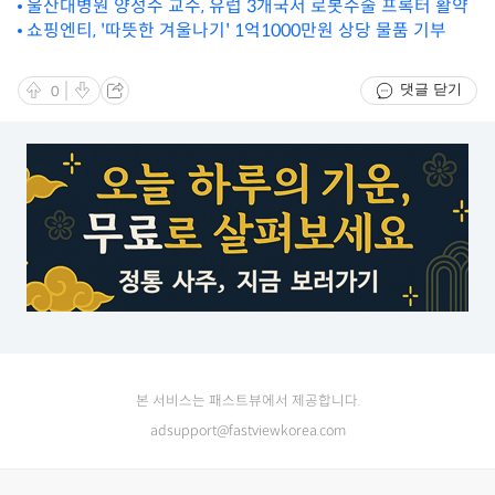
성
울산대병원 양성수 교수, 유럽 3개국서 로봇수술 프록터 활약
쇼핑엔티, '따뜻한 겨울나기' 1억1000만원 상당 물품 기부
댓글 닫기
0
본 서비스는 패스트뷰에서 제공합니다.
adsupport@fastviewkorea.com