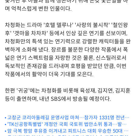
쫓겨난 후 아들과 함께 생존하기 위해 온갖 궂은일을 하
며 억척스럽게 변한 인물이다.
차청화는 드라마 '호텔 델루나' '사랑의 불시착' '철인왕
후' '갯마을 차차차' 등에서 인상 깊은 연기를 선보이며,
차청화만의 특색 있는 연기력으로 강렬한 캐릭터들을 완
벽하게 소화해 냈다. 장르를 불문한 다양한 작품에서 폭
넓은 연기 스펙트럼을 자랑한 것은 물론, 신스틸러로서
독보적인 존재감을 드러내며 호평을 받았던 만큼, 이번
작품에서의 활약이 더욱 기대를 모은다.
한편 '귀궁'에는 차청화를 비롯해 육성재, 김지연, 김지훈
등이 출연하며, 내년 SBS에서 방송될 예정이다.
고창군 코리아둘레길 운영사업 마쳐…참가자 1331명 전년비
'TK신공항특별법' 개정안 국회 국토위 법안소위 통과…발의 5
2배
개월 만
암 극복 항암 후유증 이겨내고 피트니스 대회 우승한 50대 여