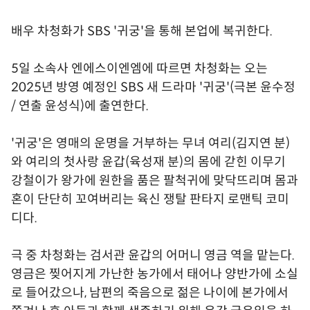
배우 차청화가 SBS '귀궁'을 통해 본업에 복귀한다.
5일 소속사 엔에스이엔엠에 따르면 차청화는 오는
2025년 방영 예정인 SBS 새 드라마 '귀궁'(극본 윤수정
/ 연출 윤성식)에 출연한다.
'귀궁'은 영매의 운명을 거부하는 무녀 여리(김지연 분)
와 여리의 첫사랑 윤갑(육성재 분)의 몸에 갇힌 이무기
강철이가 왕가에 원한을 품은 팔척귀에 맞닥뜨리며 몸과
혼이 단단히 꼬여버리는 육신 쟁탈 판타지 로맨틱 코미
디다.
극 중 차청화는 검서관 윤갑의 어머니 영금 역을 맡는다.
영금은 찢어지게 가난한 농가에서 태어나 양반가에 소실
로 들어갔으나, 남편의 죽음으로 젊은 나이에 본가에서