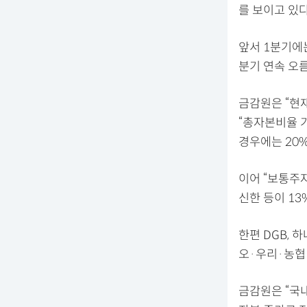
를 보이고 있다
앞서 1분기에
분기 연속 오
금감원은 “현
“총자본비율 
경우에는 20
이어 “보통주자
신한 등이 13
한편 DGB, 
오·우리·농협 
금감원은 “국