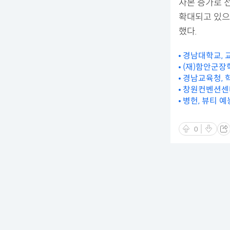
자본 증가로 
확대되고 있으
했다.
경남대학교, 
(재)함안군장
경남교육청, 
창원컨벤션센
병헌, 뷰티 예
0