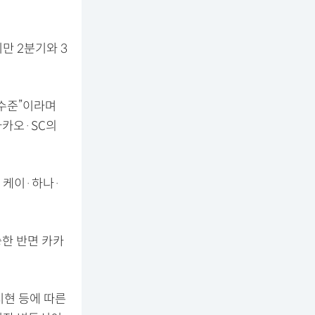
만 2분기와 3
 수준”이라며
카카오·SC의
·케이·하나·
승한 반면 카카
시현 등에 따른