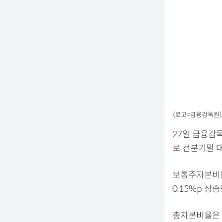
(로고=금융감독원)
27일 금융감독
로 전분기말 대
보통주자본비율은
0.15%p 상
총자본비율은 20