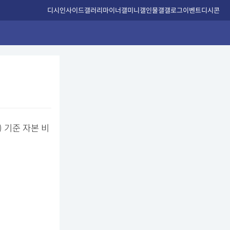
디시인사이드
갤러리
마이너갤
미니갤
인물갤
갤로그
이벤트
디시콘
 기준 자본 비