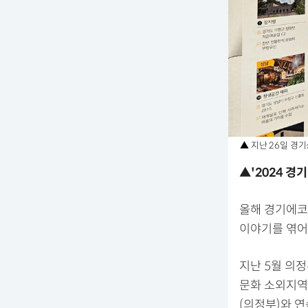
▲ 지난 26일 경
▲'2024 경
올해 경기에코
이야기를 엮어
지난 5월 의
문화 소외지역
(의정부)와 