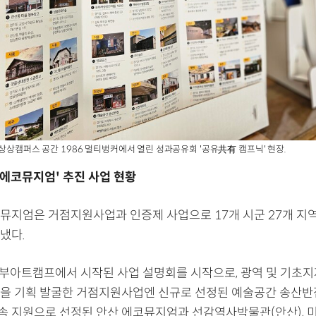
기상상캠퍼스 공간 1986 멀티벙커에서 열린 성과공유회 '공유共有 캠프닉' 현장.
기에코뮤지엄' 추진 사업 현황
뮤지엄은 거점지원사업과 인증제 사업으로 17개 시군 27개 지
냈다.
정부아트캠프에서 시작된 사업 설명회를 시작으로, 광역 및 기초
을 기획 발굴한 거점지원사업엔 신규로 선정된 예술공간 송산반
연속 지원으로 선정된 안산 에코뮤지엄과 선감역사박물관(안산), 