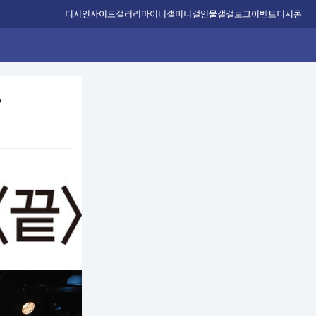
디시인사이드
갤러리
마이너갤
미니갤
인물갤
갤로그
이벤트
디시콘
〉