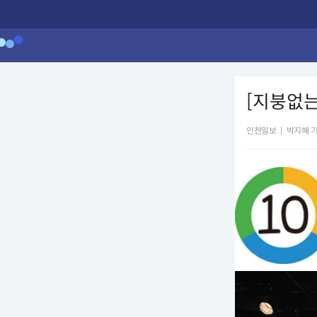
[지붕없는
인천일보
|
박지혜 