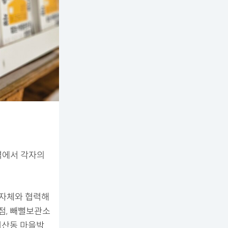
역에서 각자의
지자체와 협력해
점, 빼뻘보관소
미산동 마을박