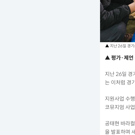
▲ 지난 26일 경
▲ 평가·제언
지난 26일 
는 이처럼 경
지원사업 수행
코뮤지엄 사업
공태현 바라컬
을 발표하며 