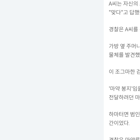
A씨는 자신의
"맞다"고 답했
경찰은 A씨를 
가방 옆 주머
물체를 발견했
이 조그마한 
'마약 봉지'임
전달하려던 마
하마터면 범인
간이었다.