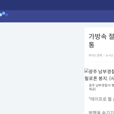
가방속 절
통
와이드경제
|
뉴시스
광주 남부경찰서 형
제공)
"테이프로 뭘 
범행을 숨기기