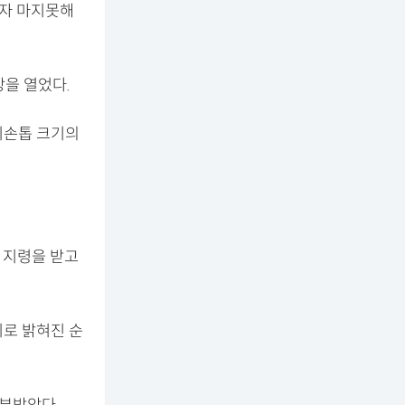
묻자 마지못해
방을 열었다.
지손톱 크기의
 지령을 받고
미로 밝혀진 순