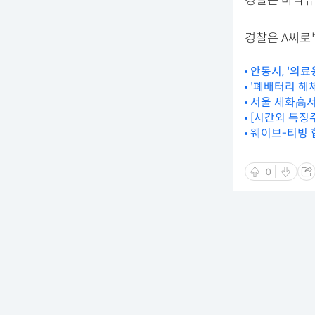
경찰은 마약류
경찰은 A씨로부
안동시, '의
'폐배터리 해
서울 세화高서
[시간외 특징주
웨이브-티빙 합
0