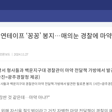
연테이프 ‘꽁꽁’ 봉지…매의눈 경찰에 마약
언론보도
|
2024.11.27
사들과 백운지구대 경찰관이 마약 전달책 가방에서 발견한 필로폰 봉지. (사진=광주경
감싼 것 같은데…마약 아냐?"
 위해 자신을 절도범이라고 거짓 자백한 마약 전달책이 경찰의 