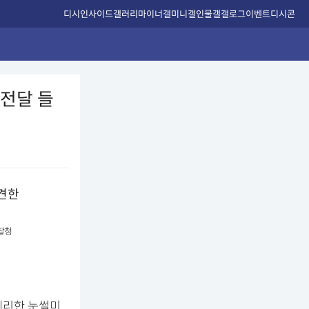
디시인사이드
갤러리
마이너갤
미니갤
인물갤
갤로그
이벤트
디시콘
전달 들
찰청
예리한 눈썰미