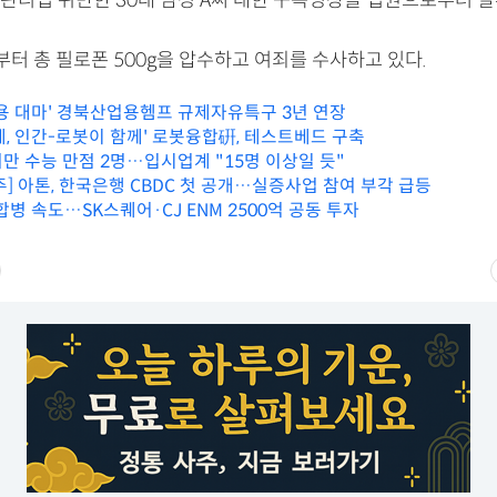
관리법 위반한 30대 남성 A씨 대한 구속영장을 법원으로부터 발
터 총 필로폰 500g을 압수하고 여죄를 수사하고 있다.
료용 대마' 경북산업용헴프 규제자유특구 3년 연장
체, 인간-로봇이 함께' 로봇융합硏, 테스트베드 구축
만 수능 만점 2명…입시업계 "15명 이상일 듯"
] 아톤, 한국은행 CBDC 첫 공개…실증사업 참여 부각 급등
병 속도…SK스퀘어·CJ ENM 2500억 공동 투자