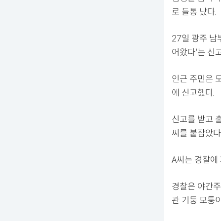
로 들통 났다.
27일 광주 남
어왔다'는 신
인근 주민은 
에 신고했다.
신고를 받고 
씨를 붙잡았다
A씨는 경찰에
경찰은 야간주
관 기둥 모퉁